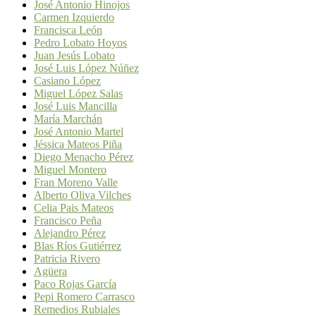
José Antonio Hinojos
Carmen Izquierdo
Francisca León
Pedro Lobato Hoyos
Juan Jesús Lobato
José Luis López Núñez
Casiano López
Miguel López Salas
José Luis Mancilla
María Marchán
José Antonio Martel
Jéssica Mateos Piña
Diego Menacho Pérez
Miguel Montero
Fran Moreno Valle
Alberto Oliva Vilches
Celia Pais Mateos
Francisco Peña
Alejandro Pérez
Blas Ríos Gutiérrez
Patricia Rivero
Agüera
Paco Rojas García
Pepi Romero Carrasco
Remedios Rubiales