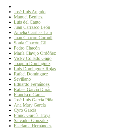
José Luis Angulo
Manuel Benítez
Luis del Canto
Juan Carrasco León
Amelia Casillas Lara
Juan Chacón Coronil
Sonia Chacón Gil
Pedro Chacón
María Clavijo Ordóñez
Vicky Collado Gago
Joaquín Domínguez
Luis Domínguez Rojas
Rafael Domínguez
Sevillano
Eduardo Fernández
Rafael García Durán
Francisco García
José Luis García Piña
Ana Mary García
Cyro García
Franc. García Troya
Salvador González
Estefanía Hernández