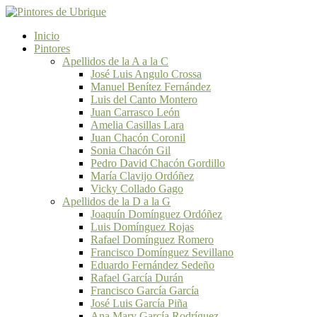
Inicio
Pintores
Apellidos de la A a la C
José Luis Angulo Crossa
Manuel Benítez Fernández
Luis del Canto Montero
Juan Carrasco León
Amelia Casillas Lara
Juan Chacón Coronil
Sonia Chacón Gil
Pedro David Chacón Gordillo
María Clavijo Ordóñez
Vicky Collado Gago
Apellidos de la D a la G
Joaquín Domínguez Ordóñez
Luis Domínguez Rojas
Rafael Domínguez Romero
Francisco Domínguez Sevillano
Eduardo Fernández Sedeño
Rafael García Durán
Francisco García García
José Luis García Piña
Ana Mary García Rodríguez