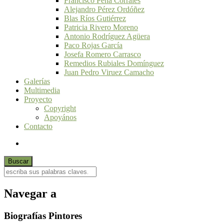
Francisco Peña Corrales
Alejandro Pérez Ordóñez
Blas Ríos Gutiérrez
Patricia Rivero Moreno
Antonio Rodríguez Agüera
Paco Rojas García
Josefa Romero Carrasco
Remedios Rubiales Domínguez
Juan Pedro Viruez Camacho
Galerías
Multimedia
Proyecto
Copyright
Apoyános
Contacto
Navegar a
Biografías Pintores