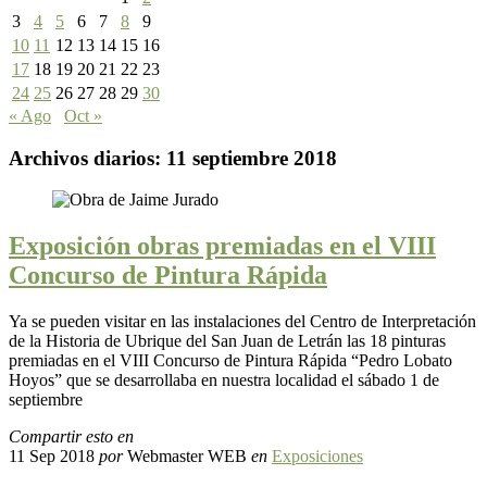
3
4
5
6
7
8
9
10
11
12
13
14
15
16
17
18
19
20
21
22
23
24
25
26
27
28
29
30
« Ago
Oct »
Archivos diarios:
11 septiembre 2018
Exposición obras premiadas en el VIII
Concurso de Pintura Rápida
Ya se pueden visitar en las instalaciones del Centro de Interpretación
de la Historia de Ubrique del San Juan de Letrán las 18 pinturas
premiadas en el VIII Concurso de Pintura Rápida “Pedro Lobato
Hoyos” que se desarrollaba en nuestra localidad el sábado 1 de
septiembre
Compartir esto en
11 Sep 2018
por
Webmaster WEB
en
Exposiciones