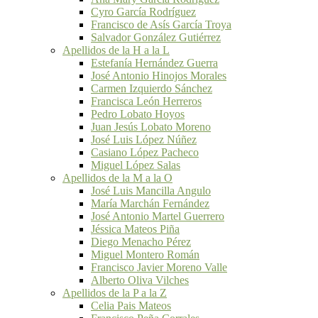
Cyro García Rodríguez
Francisco de Asís García Troya
Salvador González Gutiérrez
Apellidos de la H a la L
Estefanía Hernández Guerra
José Antonio Hinojos Morales
Carmen Izquierdo Sánchez
Francisca León Herreros
Pedro Lobato Hoyos
Juan Jesús Lobato Moreno
José Luis López Núñez
Casiano López Pacheco
Miguel López Salas
Apellidos de la M a la O
José Luis Mancilla Angulo
María Marchán Fernández
José Antonio Martel Guerrero
Jéssica Mateos Piña
Diego Menacho Pérez
Miguel Montero Román
Francisco Javier Moreno Valle
Alberto Oliva Vilches
Apellidos de la P a la Z
Celia Pais Mateos