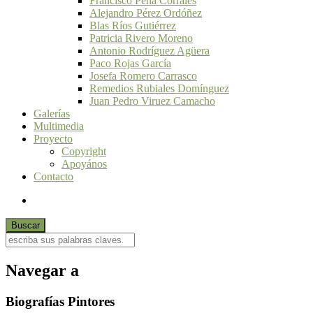
Francisco Peña Corrales
Alejandro Pérez Ordóñez
Blas Ríos Gutiérrez
Patricia Rivero Moreno
Antonio Rodríguez Agüera
Paco Rojas García
Josefa Romero Carrasco
Remedios Rubiales Domínguez
Juan Pedro Viruez Camacho
Galerías
Multimedia
Proyecto
Copyright
Apoyános
Contacto
Navegar a
Biografías Pintores