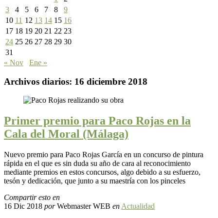
3
4
5
6
7
8
9
10
11
12
13
14
15
16
17
18
19
20
21
22
23
24
25
26
27
28
29
30
31
« Nov
Ene »
Archivos diarios:
16 diciembre 2018
Primer premio para Paco Rojas en la
Cala del Moral (Málaga)
Nuevo premio para Paco Rojas García en un concurso de pintura
rápida en el que es sin duda su año de cara al reconocimiento
mediante premios en estos concursos, algo debido a su esfuerzo,
tesón y dedicación, que junto a su maestría con los pinceles
Compartir esto en
16 Dic 2018
por
Webmaster WEB
en
Actualidad