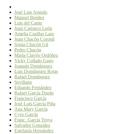
José Luis Angulo
Manuel Benítez
Luis del Canto
Juan Carrasco León
Amelia Casillas Lara
Juan Chacón Coronil
Sonia Chacón Gil
Pedro Chacón
María Clavijo Ordóñez
Vicky Collado Gago
Joaquín Domínguez
Luis Domínguez Rojas
Rafael Domínguez
Sevillano
Eduardo Fernández
Rafael García Durán
Francisco García
José Luis García Piña
Ana Mary García
Cyro García
Franc. García Troya
Salvador González
Estefanía Hernández