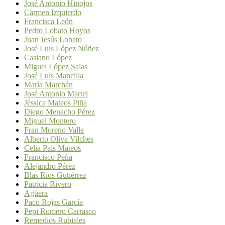
José Antonio Hinojos
Carmen Izquierdo
Francisca León
Pedro Lobato Hoyos
Juan Jesús Lobato
José Luis López Núñez
Casiano López
Miguel López Salas
José Luis Mancilla
María Marchán
José Antonio Martel
Jéssica Mateos Piña
Diego Menacho Pérez
Miguel Montero
Fran Moreno Valle
Alberto Oliva Vilches
Celia Pais Mateos
Francisco Peña
Alejandro Pérez
Blas Ríos Gutiérrez
Patricia Rivero
Agüera
Paco Rojas García
Pepi Romero Carrasco
Remedios Rubiales