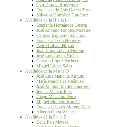
Cyro García Rodríguez
Francisco de Asís García Troya
Salvador González Gutiérrez
Apellidos de la H a la L
Estefanía Hernández Guerra
José Antonio Hinojos Morales
Carmen Izquierdo Sánchez
Francisca León Herreros
Pedro Lobato Hoyos
Juan Jesús Lobato Moreno
José Luis López Núñez
Casiano López Pacheco
Miguel López Salas
Apellidos de la M a la O
José Luis Mancilla Angulo
María Marchán Fernández
José Antonio Martel Guerrero
Jéssica Mateos Piña
Diego Menacho Pérez
Miguel Montero Román
Francisco Javier Moreno Valle
Alberto Oliva Vilches
Apellidos de la P a la Z
Celia Pais Mateos