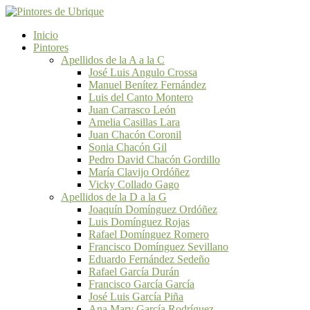
Inicio
Pintores
Apellidos de la A a la C
José Luis Angulo Crossa
Manuel Benítez Fernández
Luis del Canto Montero
Juan Carrasco León
Amelia Casillas Lara
Juan Chacón Coronil
Sonia Chacón Gil
Pedro David Chacón Gordillo
María Clavijo Ordóñez
Vicky Collado Gago
Apellidos de la D a la G
Joaquín Domínguez Ordóñez
Luis Domínguez Rojas
Rafael Domínguez Romero
Francisco Domínguez Sevillano
Eduardo Fernández Sedeño
Rafael García Durán
Francisco García García
José Luis García Piña
Ana Mary García Rodríguez