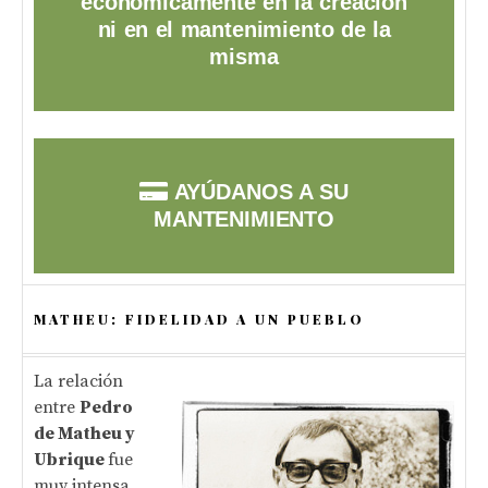
económicamente en la creación
ni en el mantenimiento de la
misma
AYÚDANOS A SU
MANTENIMIENTO
MATHEU: FIDELIDAD A UN PUEBLO
La relación
entre
Pedro
de Matheu y
Ubrique
fue
muy intensa,