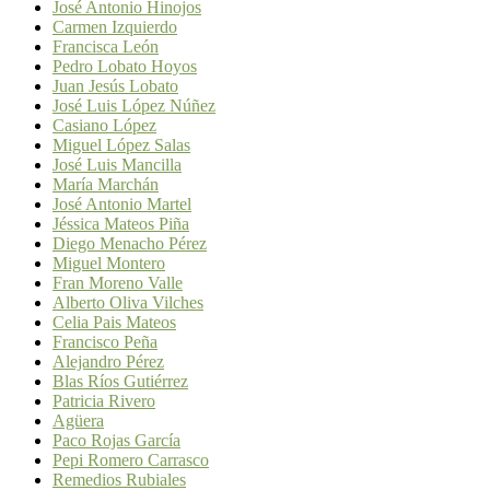
José Antonio Hinojos
Carmen Izquierdo
Francisca León
Pedro Lobato Hoyos
Juan Jesús Lobato
José Luis López Núñez
Casiano López
Miguel López Salas
José Luis Mancilla
María Marchán
José Antonio Martel
Jéssica Mateos Piña
Diego Menacho Pérez
Miguel Montero
Fran Moreno Valle
Alberto Oliva Vilches
Celia Pais Mateos
Francisco Peña
Alejandro Pérez
Blas Ríos Gutiérrez
Patricia Rivero
Agüera
Paco Rojas García
Pepi Romero Carrasco
Remedios Rubiales