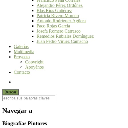
Francisco Peña Corrales
Alejandro Pérez Ordóñez
Blas Ríos Gutiérrez
Patricia Rivero Moreno
Antonio Rodríguez Agüera
Paco Rojas García
Josefa Romero Carrasco
Remedios Rubiales Domínguez
Juan Pedro Viruez Camacho
Galerías
Multimedia
Proyecto
Copyright
Apoyános
Contacto
Navegar a
Biografías Pintores