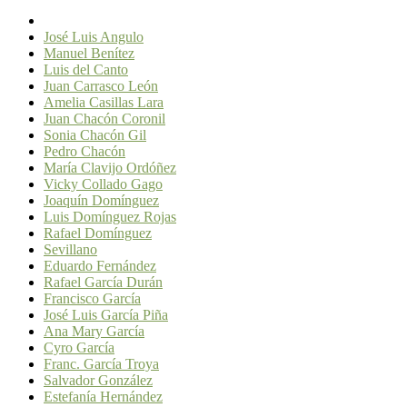
José Luis Angulo
Manuel Benítez
Luis del Canto
Juan Carrasco León
Amelia Casillas Lara
Juan Chacón Coronil
Sonia Chacón Gil
Pedro Chacón
María Clavijo Ordóñez
Vicky Collado Gago
Joaquín Domínguez
Luis Domínguez Rojas
Rafael Domínguez
Sevillano
Eduardo Fernández
Rafael García Durán
Francisco García
José Luis García Piña
Ana Mary García
Cyro García
Franc. García Troya
Salvador González
Estefanía Hernández