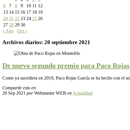
6
7
8
9
10
11
12
13
14
15
16
17
18
19
20
21
22
23
24
25
26
27
28
29
30
« Ago
Oct »
Archivos diarios:
20 septiembre 2021
De nuevo segundo premio para Paco Rojas
Como ya sucediera en 2019, Paco Rojas García se ha hecho con el se
Compartir esto en
20 Sep 2021
por
Webmaster WEB
en
Actualidad