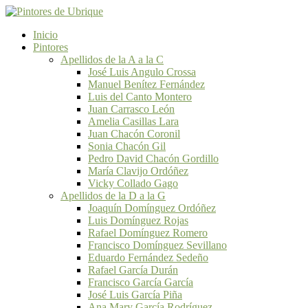
Inicio
Pintores
Apellidos de la A a la C
José Luis Angulo Crossa
Manuel Benítez Fernández
Luis del Canto Montero
Juan Carrasco León
Amelia Casillas Lara
Juan Chacón Coronil
Sonia Chacón Gil
Pedro David Chacón Gordillo
María Clavijo Ordóñez
Vicky Collado Gago
Apellidos de la D a la G
Joaquín Domínguez Ordóñez
Luis Domínguez Rojas
Rafael Domínguez Romero
Francisco Domínguez Sevillano
Eduardo Fernández Sedeño
Rafael García Durán
Francisco García García
José Luis García Piña
Ana Mary García Rodríguez