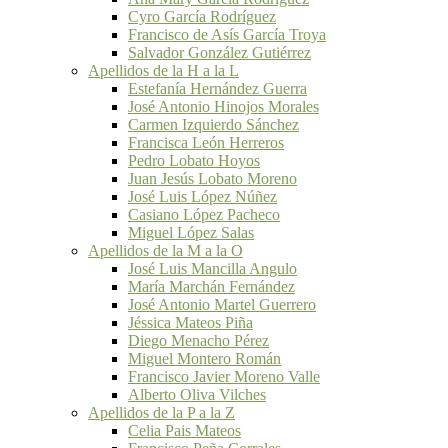
Cyro García Rodríguez
Francisco de Asís García Troya
Salvador González Gutiérrez
Apellidos de la H a la L
Estefanía Hernández Guerra
José Antonio Hinojos Morales
Carmen Izquierdo Sánchez
Francisca León Herreros
Pedro Lobato Hoyos
Juan Jesús Lobato Moreno
José Luis López Núñez
Casiano López Pacheco
Miguel López Salas
Apellidos de la M a la O
José Luis Mancilla Angulo
María Marchán Fernández
José Antonio Martel Guerrero
Jéssica Mateos Piña
Diego Menacho Pérez
Miguel Montero Román
Francisco Javier Moreno Valle
Alberto Oliva Vilches
Apellidos de la P a la Z
Celia Pais Mateos