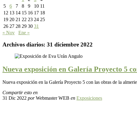
5
6
7
8
9
10
11
12
13
14
15
16
17
18
19
20
21
22
23
24
25
26
27
28
29
30
31
« Nov
Ene »
Archivos diarios:
31 diciembre 2022
Nueva exposición en Galería Proyecto 5 c
Nueva exposición en la Galería Proyecto 5 con las obras de la almer
Compartir esto en
31 Dic 2022
por
Webmaster WEB
en
Exposiciones