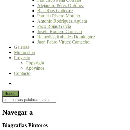
Francisco Peña Corrales
Alejandro Pérez Ordóñez
Blas Ríos Gutiérrez
Patricia Rivero Moreno
Antonio Rodríguez Agüera
Paco Rojas García
Josefa Romero Carrasco
Remedios Rubiales Domínguez
Juan Pedro Viruez Camacho
Galerías
Multimedia
Proyecto
Copyright
Apoyános
Contacto
Navegar a
Biografías Pintores