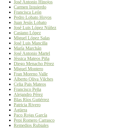
José Antonio Hinojos
Carmen Izquierdo
Francisca León
Pedro Lobato Hoyos
Juan Jesús Lobato
José Luis López Núñez
Casiano López
Miguel López Salas
José Luis Mancilla
María Marchán
José Antonio Martel
Jéssica Mateos Piña
Diego Menacho Pérez
Miguel Montero
Fran Moreno Valle
Alberto Oliva Vilches
Celia Pais Mateos
Francisco Peña
Alejandro Pérez
Blas Ríos Gutiérrez
Patricia Rivero
Agüera
Paco Rojas García
Pepi Romero Carrasco
Remedios Rubiales