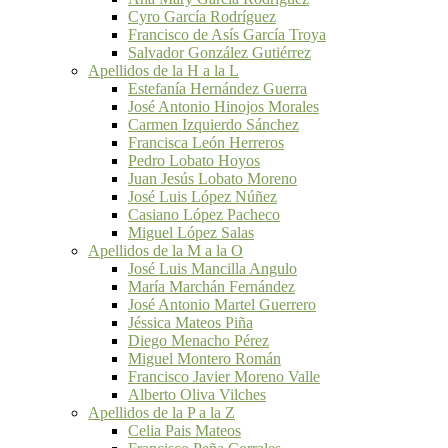
Cyro García Rodríguez
Francisco de Asís García Troya
Salvador González Gutiérrez
Apellidos de la H a la L
Estefanía Hernández Guerra
José Antonio Hinojos Morales
Carmen Izquierdo Sánchez
Francisca León Herreros
Pedro Lobato Hoyos
Juan Jesús Lobato Moreno
José Luis López Núñez
Casiano López Pacheco
Miguel López Salas
Apellidos de la M a la O
José Luis Mancilla Angulo
María Marchán Fernández
José Antonio Martel Guerrero
Jéssica Mateos Piña
Diego Menacho Pérez
Miguel Montero Román
Francisco Javier Moreno Valle
Alberto Oliva Vilches
Apellidos de la P a la Z
Celia Pais Mateos