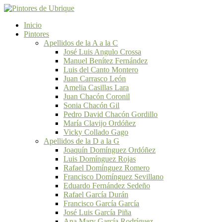
Inicio
Pintores
Apellidos de la A a la C
José Luis Angulo Crossa
Manuel Benítez Fernández
Luis del Canto Montero
Juan Carrasco León
Amelia Casillas Lara
Juan Chacón Coronil
Sonia Chacón Gil
Pedro David Chacón Gordillo
María Clavijo Ordóñez
Vicky Collado Gago
Apellidos de la D a la G
Joaquín Domínguez Ordóñez
Luis Domínguez Rojas
Rafael Domínguez Romero
Francisco Domínguez Sevillano
Eduardo Fernández Sedeño
Rafael García Durán
Francisco García García
José Luis García Piña
Ana Mary García Rodríguez