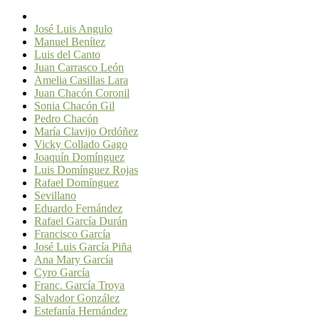
José Luis Angulo
Manuel Benítez
Luis del Canto
Juan Carrasco León
Amelia Casillas Lara
Juan Chacón Coronil
Sonia Chacón Gil
Pedro Chacón
María Clavijo Ordóñez
Vicky Collado Gago
Joaquín Domínguez
Luis Domínguez Rojas
Rafael Domínguez
Sevillano
Eduardo Fernández
Rafael García Durán
Francisco García
José Luis García Piña
Ana Mary García
Cyro García
Franc. García Troya
Salvador González
Estefanía Hernández