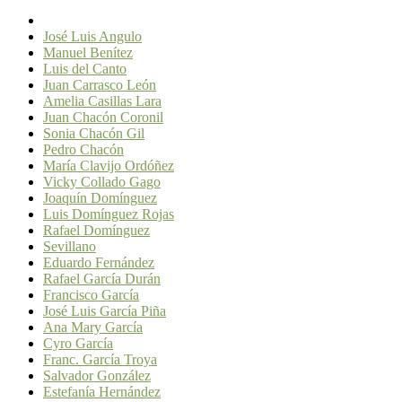
José Luis Angulo
Manuel Benítez
Luis del Canto
Juan Carrasco León
Amelia Casillas Lara
Juan Chacón Coronil
Sonia Chacón Gil
Pedro Chacón
María Clavijo Ordóñez
Vicky Collado Gago
Joaquín Domínguez
Luis Domínguez Rojas
Rafael Domínguez
Sevillano
Eduardo Fernández
Rafael García Durán
Francisco García
José Luis García Piña
Ana Mary García
Cyro García
Franc. García Troya
Salvador González
Estefanía Hernández