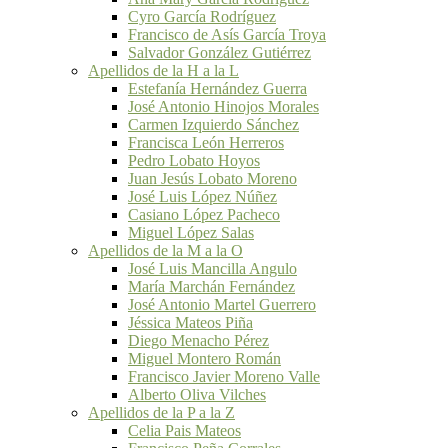
Cyro García Rodríguez
Francisco de Asís García Troya
Salvador González Gutiérrez
Apellidos de la H a la L
Estefanía Hernández Guerra
José Antonio Hinojos Morales
Carmen Izquierdo Sánchez
Francisca León Herreros
Pedro Lobato Hoyos
Juan Jesús Lobato Moreno
José Luis López Núñez
Casiano López Pacheco
Miguel López Salas
Apellidos de la M a la O
José Luis Mancilla Angulo
María Marchán Fernández
José Antonio Martel Guerrero
Jéssica Mateos Piña
Diego Menacho Pérez
Miguel Montero Román
Francisco Javier Moreno Valle
Alberto Oliva Vilches
Apellidos de la P a la Z
Celia Pais Mateos