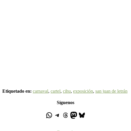
Etiquetado en:
carnaval
,
cartel
,
cihu
,
exposición
,
san juan de letrán
Síguenos