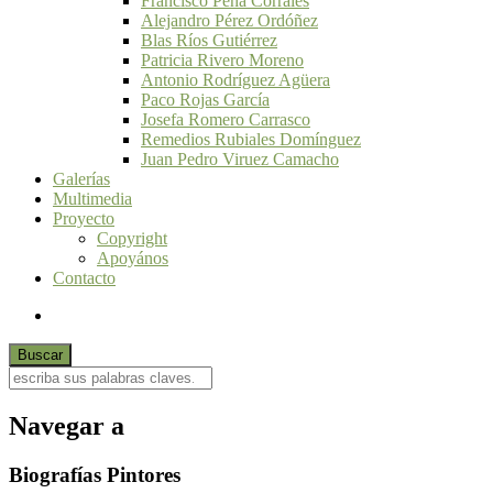
Francisco Peña Corrales
Alejandro Pérez Ordóñez
Blas Ríos Gutiérrez
Patricia Rivero Moreno
Antonio Rodríguez Agüera
Paco Rojas García
Josefa Romero Carrasco
Remedios Rubiales Domínguez
Juan Pedro Viruez Camacho
Galerías
Multimedia
Proyecto
Copyright
Apoyános
Contacto
Navegar a
Biografías Pintores