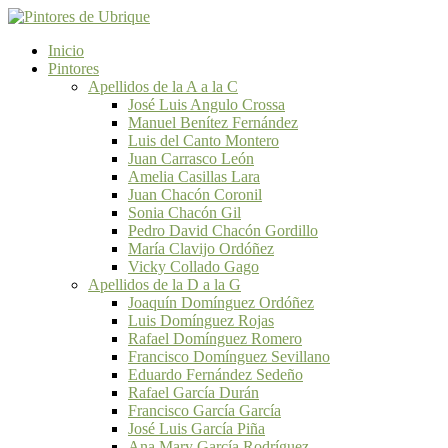
Inicio
Pintores
Apellidos de la A a la C
José Luis Angulo Crossa
Manuel Benítez Fernández
Luis del Canto Montero
Juan Carrasco León
Amelia Casillas Lara
Juan Chacón Coronil
Sonia Chacón Gil
Pedro David Chacón Gordillo
María Clavijo Ordóñez
Vicky Collado Gago
Apellidos de la D a la G
Joaquín Domínguez Ordóñez
Luis Domínguez Rojas
Rafael Domínguez Romero
Francisco Domínguez Sevillano
Eduardo Fernández Sedeño
Rafael García Durán
Francisco García García
José Luis García Piña
Ana Mary García Rodríguez