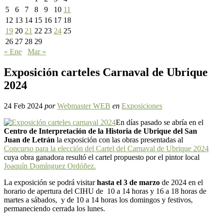
5
6
7
8
9
10
11
12
13
14
15
16
17
18
19
20
21
22
23
24
25
26
27
28
29
« Ene
Mar »
Exposición carteles Carnaval de Ubrique
2024
24 Feb 2024
por
Webmaster WEB
en
Exposiciones
En días pasado se abría en el
Centro de Interpretación de la Historia de Ubrique del San
Juan de Letrán
la exposición con las obras presentadas al
Concurso para la elección del Cartel del Carnaval de Ubrique 2024
cuya obra ganadora resultó el cartel propuesto por el pintor local
Joaquín Domínguez Ordóñez.
La exposición se podrá visitar
hasta el 3 de marzo
de 2024 en el
horario de apertura del CIHU de 10 a 14 horas y 16 a 18 horas de
martes a sábados, y de 10 a 14 horas los domingos y festivos,
permaneciendo cerrada los lunes.