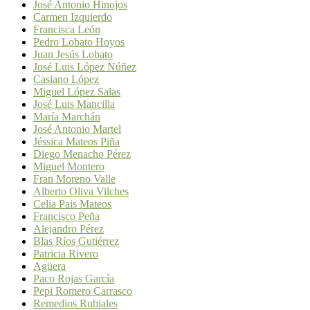
José Antonio Hinojos
Carmen Izquierdo
Francisca León
Pedro Lobato Hoyos
Juan Jesús Lobato
José Luis López Núñez
Casiano López
Miguel López Salas
José Luis Mancilla
María Marchán
José Antonio Martel
Jéssica Mateos Piña
Diego Menacho Pérez
Miguel Montero
Fran Moreno Valle
Alberto Oliva Vilches
Celia Pais Mateos
Francisco Peña
Alejandro Pérez
Blas Ríos Gutiérrez
Patricia Rivero
Agüera
Paco Rojas García
Pepi Romero Carrasco
Remedios Rubiales