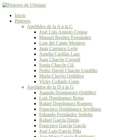
Inicio
Pintores
Apellidos de la A a la C
José Luis Angulo Crossa
Manuel Benítez Fernández
Luis del Canto Montero
Juan Carrasco León
Amelia Casillas Lara
Juan Chacón Coronil
Sonia Chacón Gil
Pedro David Chacón Gordillo
María Clavijo Ordóñez
Vicky Collado Gago
Apellidos de la D a la G
Joaquín Domínguez Ordóñez
Luis Domínguez Rojas
Rafael Domínguez Romero
Francisco Domínguez Sevillano
Eduardo Fernández Sedeño
Rafael García Durán
Francisco García García
José Luis García Piña
Ana Mary García Rodríguez