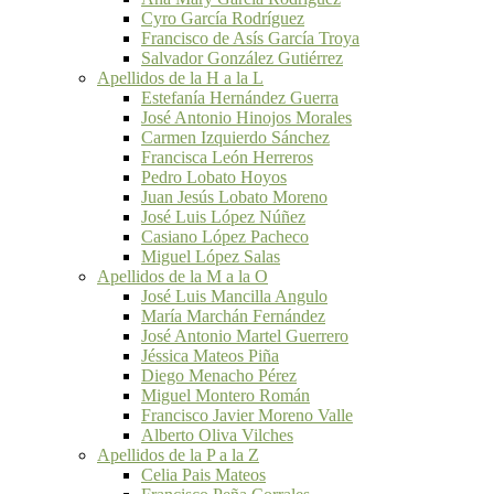
Cyro García Rodríguez
Francisco de Asís García Troya
Salvador González Gutiérrez
Apellidos de la H a la L
Estefanía Hernández Guerra
José Antonio Hinojos Morales
Carmen Izquierdo Sánchez
Francisca León Herreros
Pedro Lobato Hoyos
Juan Jesús Lobato Moreno
José Luis López Núñez
Casiano López Pacheco
Miguel López Salas
Apellidos de la M a la O
José Luis Mancilla Angulo
María Marchán Fernández
José Antonio Martel Guerrero
Jéssica Mateos Piña
Diego Menacho Pérez
Miguel Montero Román
Francisco Javier Moreno Valle
Alberto Oliva Vilches
Apellidos de la P a la Z
Celia Pais Mateos