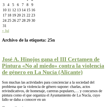
3
4
5
6
7
8
9
10
11
12
13
14
15
16
17
18
19
20
21
22
23
24
25
26
27
28
29
30
31
« Jul
Archivo de la etiqueta:
25n
José A. Hinojos gana el III Certamen de
Pintura «No al miedo» contra la violencia
de género en La Nucía (Alicante)
Son muchas las actividades para concienciar a la sociedad del
problema que la violencia de género supone: charlas, actos
reivindicativos, de homenaje, carreras populares,… y concursos de
pintura como el que organiza el Ayuntamiento de La Nucía, cuyo
fallo se daba a conocer en un