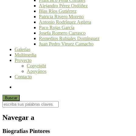
Francisco Peña Corrales
Alejandro Pérez Ordóñez
Blas Ríos Gutiérrez
Patricia Rivero Moreno
Antonio Rodríguez Agüera
Paco Rojas García
Josefa Romero Carrasco
Remedios Rubiales Domínguez
Juan Pedro Viruez Camacho
Galerías
Multimedia
Proyecto
Copyright
Apoyános
Contacto
Navegar a
Biografías Pintores