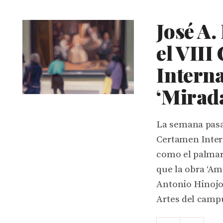
José A.
el VIII
Interna
‘Mirad
La semana pasad
Certamen Intern
como el palmare
que la obra ‘Am
Antonio Hinojos
Artes del camp