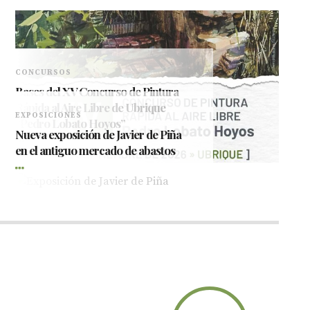
CONCURSOS
Bases del XV Concurso de Pintura
Rápida al Aire Libre de Ubrique
EXPOSICIONES
“Pedro Lobato Hoyos”
Nueva exposición de Javier de Piña
en el antiguo mercado de abastos