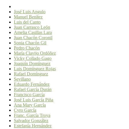
José Luis Angulo
Manuel Benítez
Luis del Canto
Juan Carrasco León
Amelia Casillas Lara
Juan Chacón Coronil
Sonia Chacón Gil
Pedro Chacón
María Clavijo Ordóñez
Vicky Collado Gago
Joaquín Domínguez
Luis Domínguez Rojas
Rafael Domínguez
Sevillano
Eduardo Fernández
Rafael García Durán
Francisco García
José Luis García Piña
Ana Mary García
Cyro García
Franc. García Troya
Salvador González
Estefanía Hernández