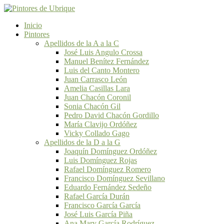
Inicio
Pintores
Apellidos de la A a la C
José Luis Angulo Crossa
Manuel Benítez Fernández
Luis del Canto Montero
Juan Carrasco León
Amelia Casillas Lara
Juan Chacón Coronil
Sonia Chacón Gil
Pedro David Chacón Gordillo
María Clavijo Ordóñez
Vicky Collado Gago
Apellidos de la D a la G
Joaquín Domínguez Ordóñez
Luis Domínguez Rojas
Rafael Domínguez Romero
Francisco Domínguez Sevillano
Eduardo Fernández Sedeño
Rafael García Durán
Francisco García García
José Luis García Piña
Ana Mary García Rodríguez