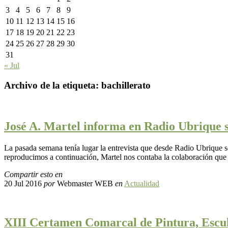
3
4
5
6
7
8
9
10
11
12
13
14
15
16
17
18
19
20
21
22
23
24
25
26
27
28
29
30
31
« Jul
Archivo de la etiqueta:
bachillerato
José A. Martel informa en Radio Ubrique s
La pasada semana tenía lugar la entrevista que desde Radio Ubrique s
reproducimos a continuación, Martel nos contaba la colaboración que
Compartir esto en
20 Jul 2016
por
Webmaster WEB
en
Actualidad
XIII Certamen Comarcal de Pintura, Escu