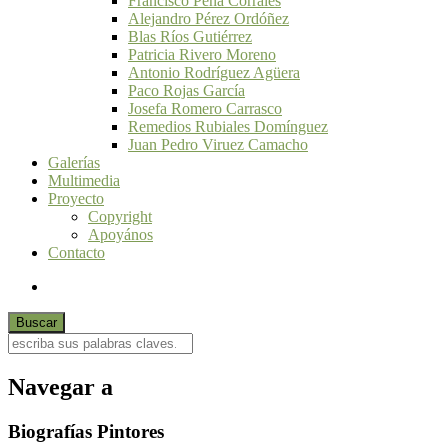
Francisco Peña Corrales
Alejandro Pérez Ordóñez
Blas Ríos Gutiérrez
Patricia Rivero Moreno
Antonio Rodríguez Agüera
Paco Rojas García
Josefa Romero Carrasco
Remedios Rubiales Domínguez
Juan Pedro Viruez Camacho
Galerías
Multimedia
Proyecto
Copyright
Apoyános
Contacto
Navegar a
Biografías Pintores