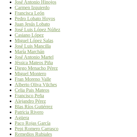
José Antonio Hinojos
Carmen Izquierdo
Francisca León
Pedro Lobato Hoyos
Juan Jesús Lobato
José Luis López Núñez
Casiano López
Miguel López Salas
José Luis Mancilla
María Marchán
José Antonio Martel
Jéssica Mateos Piña
Diego Menacho Pérez
Miguel Montero
Fran Moreno Valle
Alberto Oliva Vilches
Celia Pais Mateos
Francisco Peña
Alejandro Pérez
Blas Ríos Gutiérrez
Patricia Rivero
Agüera
Paco Rojas García
Pepi Romero Carrasco
Remedios Rubiales