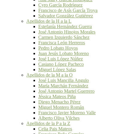
Cyro García Rodríguez
Francisco de Asís García Troya
Salvador González Gutiérrez
Apellidos de la H a la L
Estefanía Hernández Guerra
José Antonio Hinojos Morales
Carmen Izquierdo Sánchez
Francisca León Herreros
Pedro Lobato Hoyos
Juan Jesús Lobato Moreno
José Luis López Núñez
Casiano López Pacheco
Miguel López Salas
Apellidos de la M a la O
José Luis Mancilla Angulo
María Marchán Fernández
José Antonio Martel Guerrero
Jéssica Mateos Piña
Diego Menacho Pérez
Miguel Montero Román
Francisco Javier Moreno Valle
Alberto Oliva Vilches
Apellidos de la P a la Z
Celia Pais Mateos