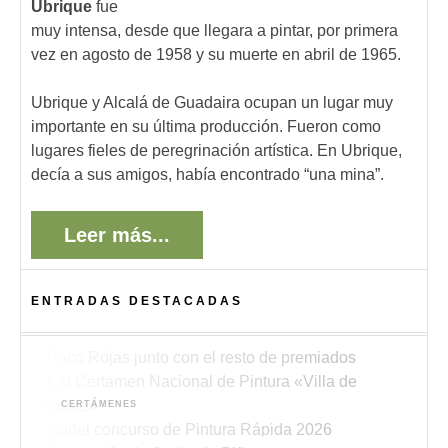
Ubrique
fue
muy intensa, desde que llegara a pintar, por primera
vez en agosto de 1958 y su muerte en abril de 1965.
Ubrique y Alcalá de Guadaira ocupan un lugar muy
importante en su última producción. Fueron como
lugares fieles de peregrinación artística. En Ubrique,
decía a sus amigos, había encontrado “una mina”.
Leer más...
ENTRADAS DESTACADAS
ACTUALIDAD
Paco Rojas premiado en el XIII Concurso de
CERTÁMENES
Pintura de Alboraya 2026
Bases del LXI Certamen Nacional de Pintura
CONCURSOS