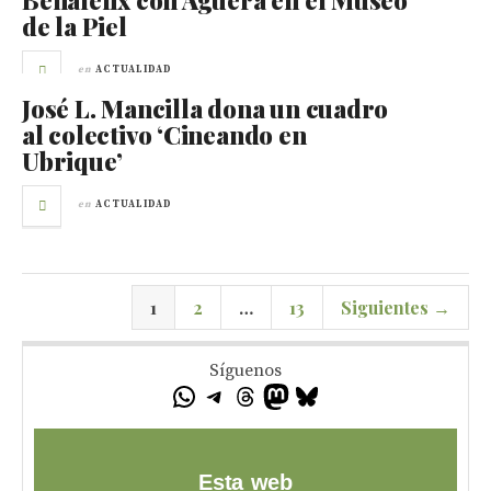
Benafelix con Agüera en el Museo
de la Piel
en
ACTUALIDAD
José L. Mancilla dona un cuadro
al colectivo ‘Cineando en
Ubrique’
en
ACTUALIDAD
1
2
…
13
Siguientes →
Síguenos
Esta web