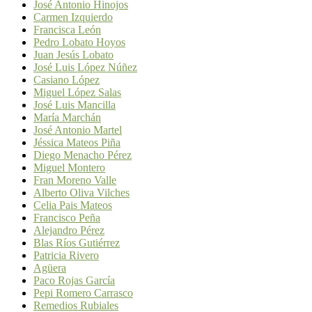
José Antonio Hinojos
Carmen Izquierdo
Francisca León
Pedro Lobato Hoyos
Juan Jesús Lobato
José Luis López Núñez
Casiano López
Miguel López Salas
José Luis Mancilla
María Marchán
José Antonio Martel
Jéssica Mateos Piña
Diego Menacho Pérez
Miguel Montero
Fran Moreno Valle
Alberto Oliva Vilches
Celia Pais Mateos
Francisco Peña
Alejandro Pérez
Blas Ríos Gutiérrez
Patricia Rivero
Agüera
Paco Rojas García
Pepi Romero Carrasco
Remedios Rubiales