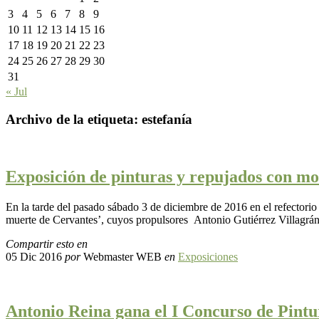
3
4
5
6
7
8
9
10
11
12
13
14
15
16
17
18
19
20
21
22
23
24
25
26
27
28
29
30
31
« Jul
Archivo de la etiqueta:
estefanía
Exposición de pinturas y repujados con mo
En la tarde del pasado sábado 3 de diciembre de 2016 en el refectorio
muerte de Cervantes’, cuyos propulsores Antonio Gutiérrez Villagrá
Compartir esto en
05 Dic 2016
por
Webmaster WEB
en
Exposiciones
Antonio Reina gana el I Concurso de Pintur