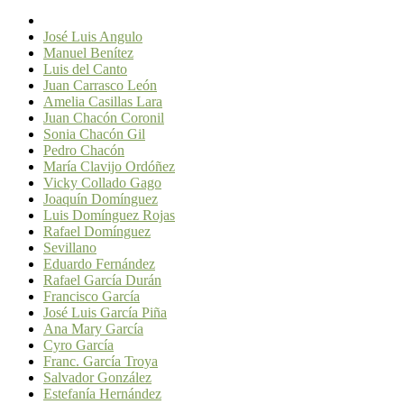
José Luis Angulo
Manuel Benítez
Luis del Canto
Juan Carrasco León
Amelia Casillas Lara
Juan Chacón Coronil
Sonia Chacón Gil
Pedro Chacón
María Clavijo Ordóñez
Vicky Collado Gago
Joaquín Domínguez
Luis Domínguez Rojas
Rafael Domínguez
Sevillano
Eduardo Fernández
Rafael García Durán
Francisco García
José Luis García Piña
Ana Mary García
Cyro García
Franc. García Troya
Salvador González
Estefanía Hernández