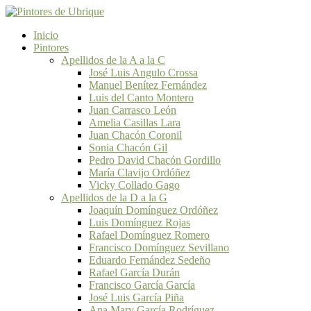
Inicio
Pintores
Apellidos de la A a la C
José Luis Angulo Crossa
Manuel Benítez Fernández
Luis del Canto Montero
Juan Carrasco León
Amelia Casillas Lara
Juan Chacón Coronil
Sonia Chacón Gil
Pedro David Chacón Gordillo
María Clavijo Ordóñez
Vicky Collado Gago
Apellidos de la D a la G
Joaquín Domínguez Ordóñez
Luis Domínguez Rojas
Rafael Domínguez Romero
Francisco Domínguez Sevillano
Eduardo Fernández Sedeño
Rafael García Durán
Francisco García García
José Luis García Piña
Ana Mary García Rodríguez