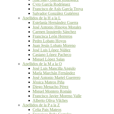
Cyro García Rodríguez
Francisco de Asís García Troya
Salvador González Gutiérrez
Apellidos de la H a la L
Estefanía Hernández Guerra
José Antonio Hinojos Morales
Carmen Izquierdo Sánchez
Francisca León Herreros
Pedro Lobato Hoyos
Juan Jesús Lobato Moreno
José Luis López Núñez
Casiano López Pacheco
Miguel López Salas
Apellidos de la M a la O
José Luis Mancilla Angulo
María Marchán Fernández
José Antonio Martel Guerrero
Jéssica Mateos Piña
Diego Menacho Pérez
Miguel Montero Román
Francisco Javier Moreno Valle
Alberto Oliva Vilches
Apellidos de la P a la Z
Celia Pais Mateos