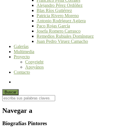
Francisco Peña Corrales
Alejandro Pérez Ordóñez
Blas Ríos Gutiérrez
Patricia Rivero Moreno
Antonio Rodríguez Agüera
Paco Rojas García
Josefa Romero Carrasco
Remedios Rubiales Domínguez
Juan Pedro Viruez Camacho
Galerías
Multimedia
Proyecto
Copyright
Apoyános
Contacto
Navegar a
Biografías Pintores