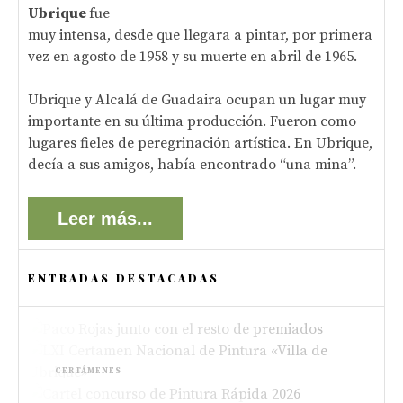
Ubrique
fue
muy intensa, desde que llegara a pintar, por primera
vez en agosto de 1958 y su muerte en abril de 1965.
Ubrique y Alcalá de Guadaira ocupan un lugar muy
importante en su última producción. Fueron como
lugares fieles de peregrinación artística. En Ubrique,
decía a sus amigos, había encontrado “una mina”.
Leer más...
ENTRADAS DESTACADAS
ACTUALIDAD
Paco Rojas premiado en el XIII Concurso de
CERTÁMENES
Pintura de Alboraya 2026
Bases del LXI Certamen Nacional de Pintura