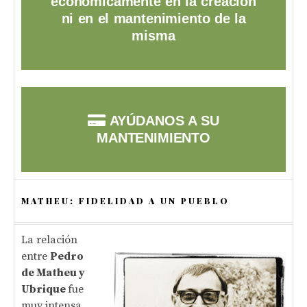
económicamente en la creación
ni en el mantenimiento de la
misma
AYÚDANOS A SU
MANTENIMIENTO
MATHEU: FIDELIDAD A UN PUEBLO
La relación
entre
Pedro
de Matheu y
Ubrique
fue
muy intensa,