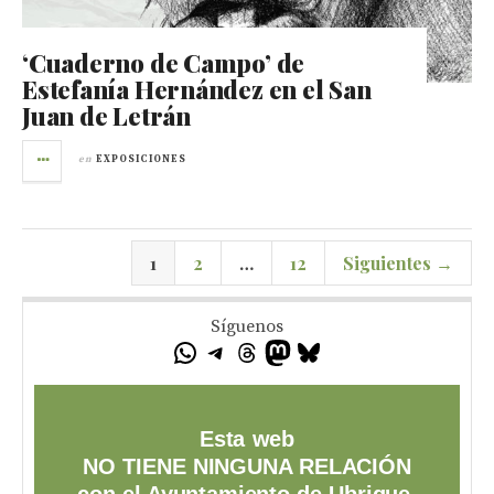
‘Cuaderno de Campo’ de
Estefanía Hernández en el San
Juan de Letrán
en
EXPOSICIONES
1
2
…
12
Siguientes →
Síguenos
Esta web
NO TIENE NINGUNA RELACIÓN
con el Ayuntamiento de Ubrique,