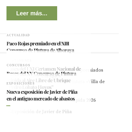
Leer más...
ACTUALIDAD
Paco Rojas premiado en el XIII
ENTRADAS DESTACADAS
Concurso de Pintura de Alboraya
2026
CERTÁMENES
CONCURSOS
Bases del LXI Certamen Nacional de
Bases del XV Concurso de Pintura
Pintura «Villa de Ubrique»
Rápida al Aire Libre de Ubrique
EXPOSICIONES
“Pedro Lobato Hoyos”
Nueva exposición de Javier de Piña
en el antiguo mercado de abastos