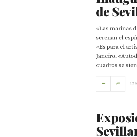
de Sevi
«Las marinas d
serenan el espí
«Es para el art
Janeiro. «Autod
cuadros se sie
12 
Exposi
Sevilla