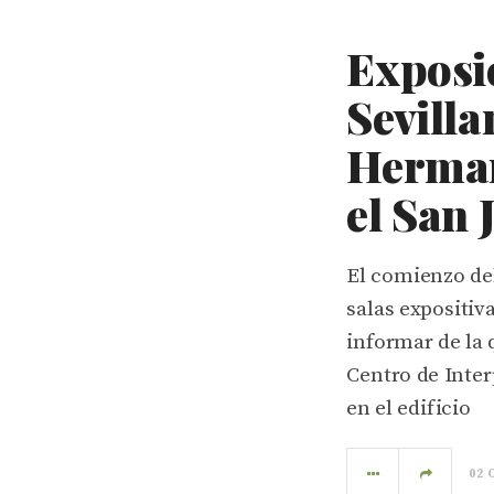
Exposi
Sevilla
Herman
el San 
El comienzo del
salas expositiv
informar de la q
Centro de Inter
en el edificio
02 