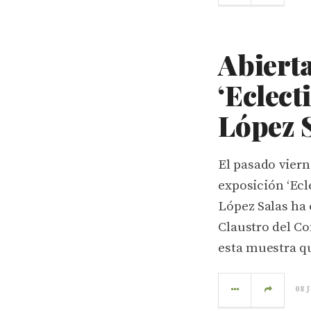
Abierta
‘Eclect
López 
El pasado viern
exposición ‘Ec
López Salas ha 
Claustro del Co
esta muestra qu
08 