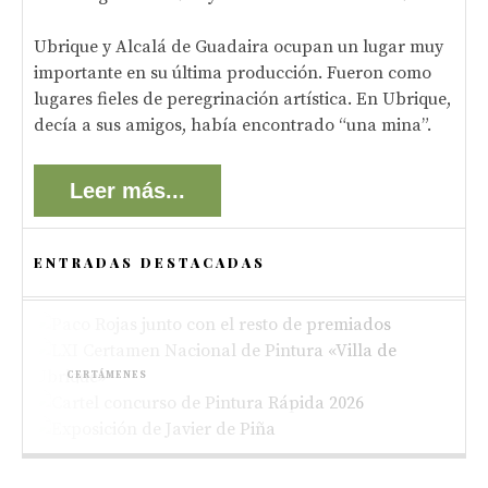
Ubrique y Alcalá de Guadaira ocupan un lugar muy
importante en su última producción. Fueron como
lugares fieles de peregrinación artística. En Ubrique,
decía a sus amigos, había encontrado “una mina”.
Leer más...
ENTRADAS DESTACADAS
ACTUALIDAD
Paco Rojas premiado en el XIII Concurso de
CERTÁMENES
Pintura de Alboraya 2026
Bases del LXI Certamen Nacional de Pintura
CONCURSOS
«Villa de Ubrique»
Bases del XV Concurso de Pintura Rápida al
EXPOSICIONES
Aire Libre de Ubrique “Pedro Lobato Hoyos”
Nueva exposición de Javier de Piña en el