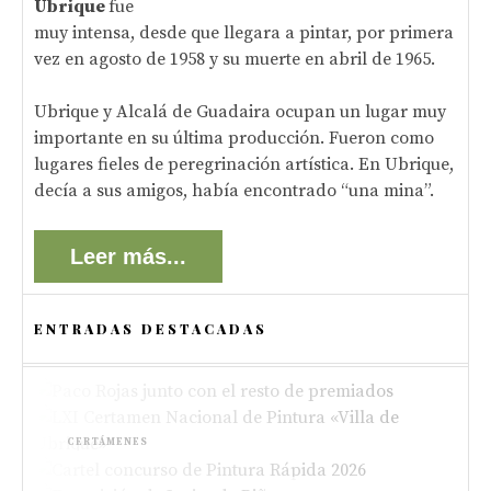
Ubrique
fue
muy intensa, desde que llegara a pintar, por primera
vez en agosto de 1958 y su muerte en abril de 1965.
Ubrique y Alcalá de Guadaira ocupan un lugar muy
importante en su última producción. Fueron como
lugares fieles de peregrinación artística. En Ubrique,
decía a sus amigos, había encontrado “una mina”.
Leer más...
ENTRADAS DESTACADAS
ACTUALIDAD
Paco Rojas premiado en el XIII Concurso de
CERTÁMENES
Pintura de Alboraya 2026
Bases del LXI Certamen Nacional de Pintura
CONCURSOS