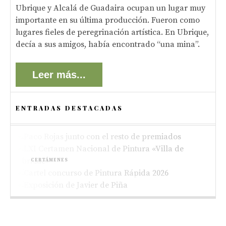
Ubrique y Alcalá de Guadaira ocupan un lugar muy
importante en su última producción. Fueron como
lugares fieles de peregrinación artística. En Ubrique,
decía a sus amigos, había encontrado “una mina”.
Leer más...
ENTRADAS DESTACADAS
ACTUALIDAD
Paco Rojas premiado en el XIII Concurso de
CERTÁMENES
Pintura de Alboraya 2026
Bases del LXI Certamen Nacional de Pintura
CONCURSOS
«Villa de Ubrique»
Bases del XV Concurso de Pintura Rápida al
EXPOSICIONES
Aire Libre de Ubrique “Pedro Lobato Hoyos”
Nueva exposición de Javier de Piña en el
antiguo mercado de abastos