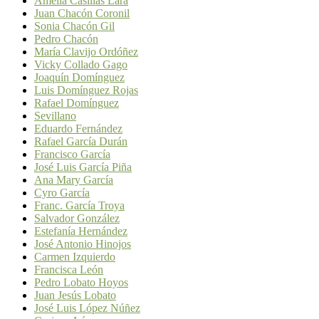
Amelia Casillas Lara
Juan Chacón Coronil
Sonia Chacón Gil
Pedro Chacón
María Clavijo Ordóñez
Vicky Collado Gago
Joaquín Domínguez
Luis Domínguez Rojas
Rafael Domínguez
Sevillano
Eduardo Fernández
Rafael García Durán
Francisco García
José Luis García Piña
Ana Mary García
Cyro García
Franc. García Troya
Salvador González
Estefanía Hernández
José Antonio Hinojos
Carmen Izquierdo
Francisca León
Pedro Lobato Hoyos
Juan Jesús Lobato
José Luis López Núñez