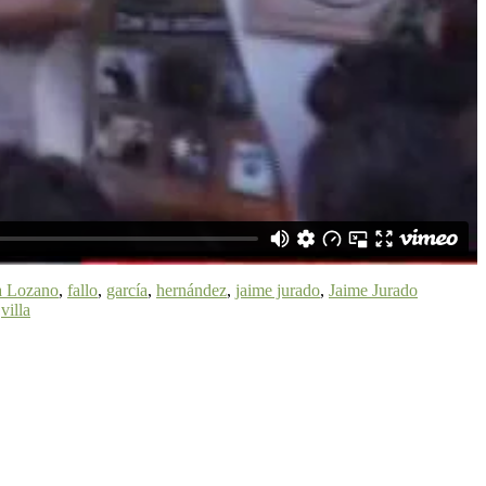
a Lozano
,
fallo
,
garcía
,
hernández
,
jaime jurado
,
Jaime Jurado
,
villa