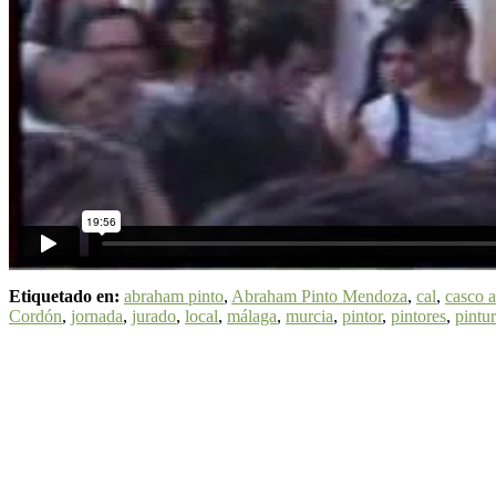
Etiquetado en:
abraham pinto
,
Abraham Pinto Mendoza
,
cal
,
casco 
Cordón
,
jornada
,
jurado
,
local
,
málaga
,
murcia
,
pintor
,
pintores
,
pintu