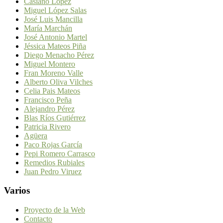
Casiano López
Miguel López Salas
José Luis Mancilla
María Marchán
José Antonio Martel
Jéssica Mateos Piña
Diego Menacho Pérez
Miguel Montero
Fran Moreno Valle
Alberto Oliva Vilches
Celia Pais Mateos
Francisco Peña
Alejandro Pérez
Blas Ríos Gutiérrez
Patricia Rivero
Agüera
Paco Rojas García
Pepi Romero Carrasco
Remedios Rubiales
Juan Pedro Viruez
Varios
Proyecto de la Web
Contacto