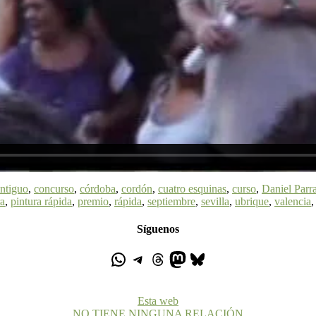
antiguo
,
concurso
,
córdoba
,
cordón
,
cuatro esquinas
,
curso
,
Daniel Parr
ra
,
pintura rápida
,
premio
,
rápida
,
septiembre
,
sevilla
,
ubrique
,
valencia
Síguenos
Esta web
NO TIENE NINGUNA RELACIÓN