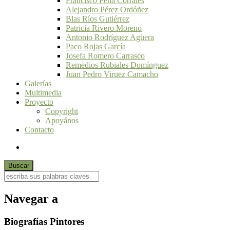
Francisco Peña Corrales
Alejandro Pérez Ordóñez
Blas Ríos Gutiérrez
Patricia Rivero Moreno
Antonio Rodríguez Agüera
Paco Rojas García
Josefa Romero Carrasco
Remedios Rubiales Domínguez
Juan Pedro Viruez Camacho
Galerías
Multimedia
Proyecto
Copyright
Apoyános
Contacto
Navegar a
Biografías Pintores