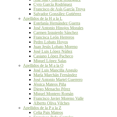
Cyro García Rodríguez
Francisco de Asís García Troya
Salvador González Gutiérrez
Apellidos de la H a la L
Estefanía Hernández Guerra
José Antonio Hinojos Morales
Carmen Izquierdo Sánchez
Francisca León Herreros
Pedro Lobato Hoyos
Juan Jesús Lobato Moreno
José Luis López Núñez
Casiano López Pacheco
Miguel López Salas
Apellidos de la M a la O
José Luis Mancilla Angulo
María Marchán Fernández
José Antonio Martel Guerrero
Jéssica Mateos Piña
Diego Menacho Pérez
Miguel Montero Román
Francisco Javier Moreno Valle
Alberto Oliva Vilches
Apellidos de la P a la Z
Celia Pais Mateos