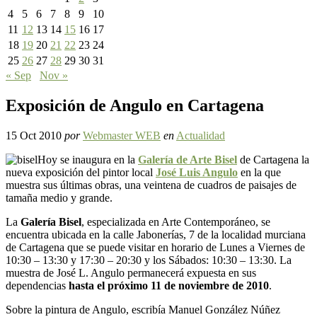
4
5
6
7
8
9
10
11
12
13
14
15
16
17
18
19
20
21
22
23
24
25
26
27
28
29
30
31
« Sep
Nov »
Exposición de Angulo en Cartagena
15 Oct 2010
por
Webmaster WEB
en
Actualidad
Hoy se inaugura en la
Galería de Arte Bisel
de Cartagena la
nueva exposición del pintor local
José Luis Angulo
en la que
muestra sus últimas obras, una veintena de cuadros de paisajes de
tamaña medio y grande.
La
Galería Bisel
, especializada en Arte Contemporáneo, se
encuentra ubicada en la calle Jabonerías, 7 de la localidad murciana
de Cartagena que se puede visitar en horario de Lunes a Viernes de
10:30 – 13:30 y 17:30 – 20:30 y los Sábados: 10:30 – 13:30. La
muestra de José L. Angulo permanecerá expuesta en sus
dependencias
hasta el próximo 11 de noviembre de 2010
.
Sobre la pintura de Angulo, escribía Manuel González Núñez