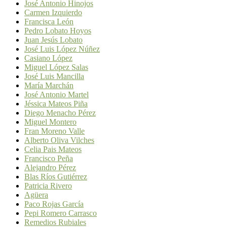
José Antonio Hinojos
Carmen Izquierdo
Francisca León
Pedro Lobato Hoyos
Juan Jesús Lobato
José Luis López Núñez
Casiano López
Miguel López Salas
José Luis Mancilla
María Marchán
José Antonio Martel
Jéssica Mateos Piña
Diego Menacho Pérez
Miguel Montero
Fran Moreno Valle
Alberto Oliva Vilches
Celia Pais Mateos
Francisco Peña
Alejandro Pérez
Blas Ríos Gutiérrez
Patricia Rivero
Agüera
Paco Rojas García
Pepi Romero Carrasco
Remedios Rubiales