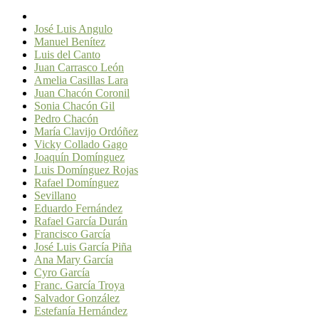
José Luis Angulo
Manuel Benítez
Luis del Canto
Juan Carrasco León
Amelia Casillas Lara
Juan Chacón Coronil
Sonia Chacón Gil
Pedro Chacón
María Clavijo Ordóñez
Vicky Collado Gago
Joaquín Domínguez
Luis Domínguez Rojas
Rafael Domínguez
Sevillano
Eduardo Fernández
Rafael García Durán
Francisco García
José Luis García Piña
Ana Mary García
Cyro García
Franc. García Troya
Salvador González
Estefanía Hernández