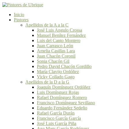
Inicio
Pintores
Apellidos de la A a la C
José Luis Angulo Crossa
Manuel Benítez Fernández
Luis del Canto Montero
Juan Carrasco León
Amelia Casillas Lara
Juan Chacón Coronil
Sonia Chacón Gil
Pedro David Chacón Gordillo
María Clavijo Ordóñez
Vicky Collado Gago
Apellidos de la D a la G
Joaquín Domínguez Ordóñez
Luis Domínguez Rojas
Rafael Domínguez Romero
Francisco Domínguez Sevillano
Eduardo Fernández Sedeño
Rafael García Durán
Francisco García García
José Luis García Piña
Ana Mary García Rodríguez