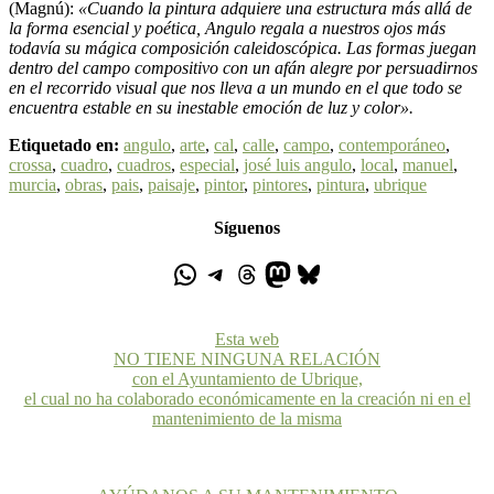
(Magnú):
«Cuando la pintura adquiere una estructura más allá de
la forma esencial y poética, Angulo regala a nuestros ojos más
todavía su mágica composición caleidoscópica. Las formas juegan
dentro del campo compositivo con un afán alegre por persuadirnos
en el recorrido visual que nos lleva a un mundo en el que todo se
encuentra estable en su inestable emoción de luz y color».
Etiquetado en:
angulo
,
arte
,
cal
,
calle
,
campo
,
contemporáneo
,
crossa
,
cuadro
,
cuadros
,
especial
,
josé luis angulo
,
local
,
manuel
,
murcia
,
obras
,
pais
,
paisaje
,
pintor
,
pintores
,
pintura
,
ubrique
Síguenos
Esta web
NO TIENE NINGUNA RELACIÓN
con el Ayuntamiento de Ubrique,
el cual no ha colaborado económicamente en la creación ni en el
mantenimiento de la misma