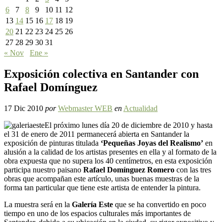
6
7
8
9
10
11
12
13
14
15
16
17
18
19
20
21
22
23
24
25
26
27
28
29
30
31
« Nov
Ene »
Exposición colectiva en Santander con
Rafael Domínguez
17 Dic 2010
por
Webmaster WEB
en
Actualidad
El próximo lunes día 20 de diciembre de 2010 y hasta
el 31 de enero de 2011 permanecerá abierta en Santander la
exposición de pinturas titulada
‘Pequeñas Joyas del Realismo’
en
alusión a la calidad de los artistas presentes en ella y al formato de la
obra expuesta que no supera los 40 centímetros, en esta exposición
participa nuestro paisano
Rafael Domínguez Romero
con las tres
obras que acompañan este artículo, unas buenas muestras de la
forma tan particular que tiene este artista de entender la pintura.
La muestra será en la
Galería Este
que se ha convertido en poco
tiempo en uno de los espacios culturales más importantes de