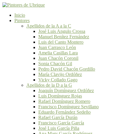
Inicio
Pintores
Apellidos de la A a la C
José Luis Angulo Crossa
Manuel Benítez Fernández
Luis del Canto Montero
Juan Carrasco León
Amelia Casillas Lara
Juan Chacón Coronil
Sonia Chacón Gil
Pedro David Chacón Gordillo
María Clavijo Ordóñez
Vicky Collado Gago
Apellidos de la D a la G
Joaquín Domínguez Ordóñez
Luis Domínguez Rojas
Rafael Domínguez Romero
Francisco Domínguez Sevillano
Eduardo Fernández Sedeño
Rafael García Durán
Francisco García García
José Luis García Piña
Ana Mary García Rodríguez