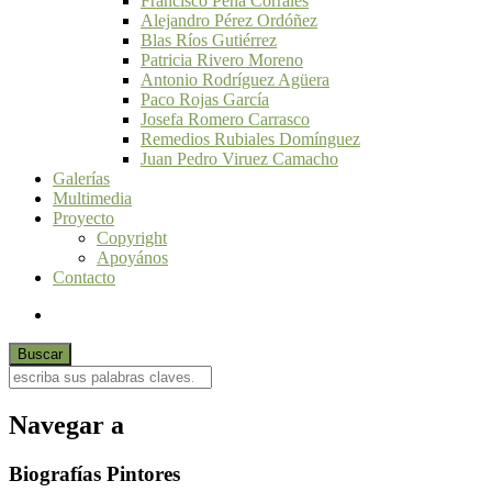
Francisco Peña Corrales
Alejandro Pérez Ordóñez
Blas Ríos Gutiérrez
Patricia Rivero Moreno
Antonio Rodríguez Agüera
Paco Rojas García
Josefa Romero Carrasco
Remedios Rubiales Domínguez
Juan Pedro Viruez Camacho
Galerías
Multimedia
Proyecto
Copyright
Apoyános
Contacto
Navegar a
Biografías Pintores