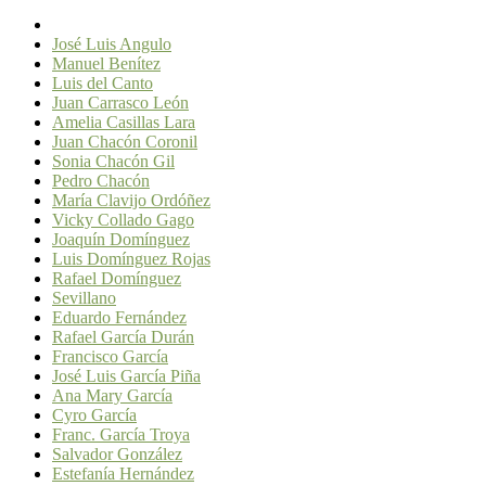
José Luis Angulo
Manuel Benítez
Luis del Canto
Juan Carrasco León
Amelia Casillas Lara
Juan Chacón Coronil
Sonia Chacón Gil
Pedro Chacón
María Clavijo Ordóñez
Vicky Collado Gago
Joaquín Domínguez
Luis Domínguez Rojas
Rafael Domínguez
Sevillano
Eduardo Fernández
Rafael García Durán
Francisco García
José Luis García Piña
Ana Mary García
Cyro García
Franc. García Troya
Salvador González
Estefanía Hernández