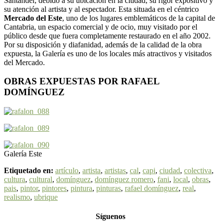
Santander, debido a su ubicación en la ciudad, su rigor expositivo y
su atención al artista y al espectador. Esta situada en el céntrico
Mercado del Este
, uno de los lugares emblemáticos de la capital de
Cantabria, un espacio comercial y de ocio, muy visitado por el
público desde que fuera completamente restaurado en el año 2002.
Por su disposición y diafanidad, además de la calidad de la obra
expuesta, la Galería es uno de los locales más atractivos y visitados
del Mercado.
OBRAS EXPUESTAS POR RAFAEL
DOMÍNGUEZ
Galería Este
Etiquetado en:
artículo
,
artista
,
artistas
,
cal
,
capi
,
ciudad
,
colectiva
,
cultura
,
cultural
,
domínguez
,
domínguez romero
,
fani
,
local
,
obras
,
pais
,
pintor
,
pintores
,
pintura
,
pinturas
,
rafael domínguez
,
real
,
realismo
,
ubrique
Síguenos