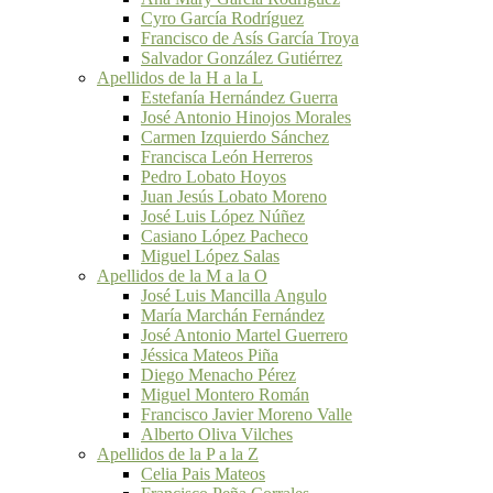
Cyro García Rodríguez
Francisco de Asís García Troya
Salvador González Gutiérrez
Apellidos de la H a la L
Estefanía Hernández Guerra
José Antonio Hinojos Morales
Carmen Izquierdo Sánchez
Francisca León Herreros
Pedro Lobato Hoyos
Juan Jesús Lobato Moreno
José Luis López Núñez
Casiano López Pacheco
Miguel López Salas
Apellidos de la M a la O
José Luis Mancilla Angulo
María Marchán Fernández
José Antonio Martel Guerrero
Jéssica Mateos Piña
Diego Menacho Pérez
Miguel Montero Román
Francisco Javier Moreno Valle
Alberto Oliva Vilches
Apellidos de la P a la Z
Celia Pais Mateos