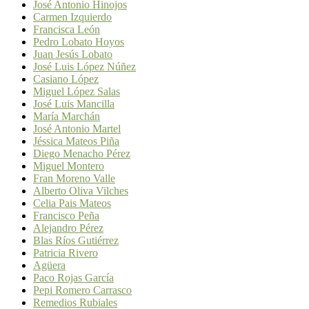
José Antonio Hinojos
Carmen Izquierdo
Francisca León
Pedro Lobato Hoyos
Juan Jesús Lobato
José Luis López Núñez
Casiano López
Miguel López Salas
José Luis Mancilla
María Marchán
José Antonio Martel
Jéssica Mateos Piña
Diego Menacho Pérez
Miguel Montero
Fran Moreno Valle
Alberto Oliva Vilches
Celia Pais Mateos
Francisco Peña
Alejandro Pérez
Blas Ríos Gutiérrez
Patricia Rivero
Agüera
Paco Rojas García
Pepi Romero Carrasco
Remedios Rubiales