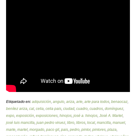
Etiquetado en:
adquisición
,
angulo
,
ariza
,
arte
,
arte para todos
,
benaocaz
,
benítez ariza
,
cal
,
celia
,
celia pais
,
ciudad
,
cuadro
,
cuadros
,
domínguez
,
expo
,
exposición
,
exposiciones
,
hinojos
,
josé a. hinojos
,
José A. Martel
,
josé luis mancilla
,
juan pedro viruez
,
libro
,
libros
,
local
,
mancilla
,
manuel
,
marte
,
martel
,
morgado
,
paco gil
,
pais
,
pedro
,
pintor
,
pintores
,
plaza
,