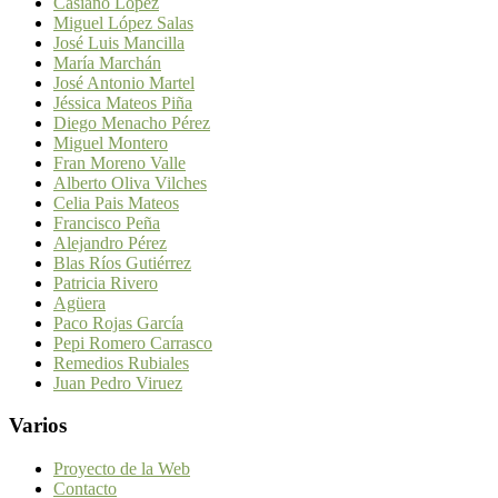
Casiano López
Miguel López Salas
José Luis Mancilla
María Marchán
José Antonio Martel
Jéssica Mateos Piña
Diego Menacho Pérez
Miguel Montero
Fran Moreno Valle
Alberto Oliva Vilches
Celia Pais Mateos
Francisco Peña
Alejandro Pérez
Blas Ríos Gutiérrez
Patricia Rivero
Agüera
Paco Rojas García
Pepi Romero Carrasco
Remedios Rubiales
Juan Pedro Viruez
Varios
Proyecto de la Web
Contacto