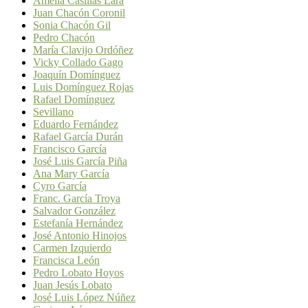
Amelia Casillas Lara
Juan Chacón Coronil
Sonia Chacón Gil
Pedro Chacón
María Clavijo Ordóñez
Vicky Collado Gago
Joaquín Domínguez
Luis Domínguez Rojas
Rafael Domínguez
Sevillano
Eduardo Fernández
Rafael García Durán
Francisco García
José Luis García Piña
Ana Mary García
Cyro García
Franc. García Troya
Salvador González
Estefanía Hernández
José Antonio Hinojos
Carmen Izquierdo
Francisca León
Pedro Lobato Hoyos
Juan Jesús Lobato
José Luis López Núñez