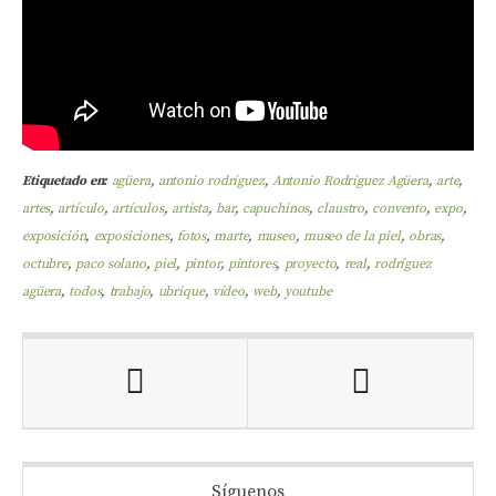
Etiquetado en:
agüera
,
antonio rodríguez
,
Antonio Rodríguez Agüera
,
arte
,
artes
,
artículo
,
artículos
,
artista
,
bar
,
capuchinos
,
claustro
,
convento
,
expo
,
exposición
,
exposiciones
,
fotos
,
marte
,
museo
,
museo de la piel
,
obras
,
octubre
,
paco solano
,
piel
,
pintor
,
pintores
,
proyecto
,
real
,
rodríguez
agüera
,
todos
,
trabajo
,
ubrique
,
vídeo
,
web
,
youtube
Síguenos