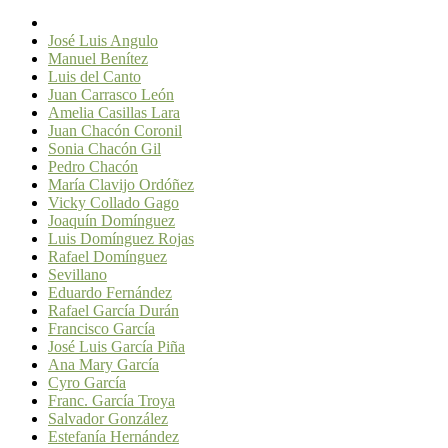
José Luis Angulo
Manuel Benítez
Luis del Canto
Juan Carrasco León
Amelia Casillas Lara
Juan Chacón Coronil
Sonia Chacón Gil
Pedro Chacón
María Clavijo Ordóñez
Vicky Collado Gago
Joaquín Domínguez
Luis Domínguez Rojas
Rafael Domínguez
Sevillano
Eduardo Fernández
Rafael García Durán
Francisco García
José Luis García Piña
Ana Mary García
Cyro García
Franc. García Troya
Salvador González
Estefanía Hernández