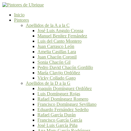
Inicio
Pintores
Apellidos de la A a la C
José Luis Angulo Crossa
Manuel Benítez Fernández
Luis del Canto Montero
Juan Carrasco León
Amelia Casillas Lara
Juan Chacón Coronil
Sonia Chacón Gil
Pedro David Chacón Gordillo
María Clavijo Ordóñez
Vicky Collado Gago
Apellidos de la D a la G
Joaquín Domínguez Ordóñez
Luis Domínguez Rojas
Rafael Domínguez Romero
Francisco Domínguez Sevillano
Eduardo Fernández Sedeño
Rafael García Durán
Francisco García García
José Luis García Piña
Ana Mary García Rodríguez