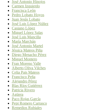
José Antonio Hinojos
Carmen Izquierdo
Francisca León
Pedro Lobato Hoyos
Juan Jesús Lobato
José Luis López Núñez
Casiano López
Miguel López Salas
José Luis Mancilla
María Marchán
José Antonio Martel
Jéssica Mateos Piña
Diego Menacho Pérez
Miguel Montero
Fran Moreno Valle
Alberto Oliva Vilches
Celia Pais Mateos
Francisco Peña
Alejandro Pérez
Blas Ríos Gutiérrez
Patricia Rivero
Agüera
Paco Rojas García
Pepi Romero Carrasco
Remedios Rubiales