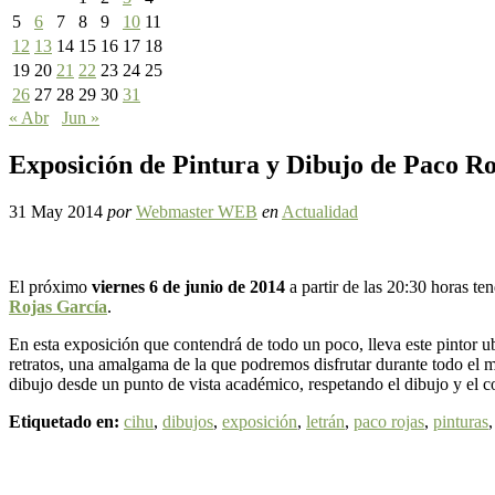
5
6
7
8
9
10
11
12
13
14
15
16
17
18
19
20
21
22
23
24
25
26
27
28
29
30
31
« Abr
Jun »
Exposición de Pintura y Dibujo de Paco Ro
31 May 2014
por
Webmaster WEB
en
Actualidad
El próximo
viernes 6 de junio de 2014
a partir de las 20:30 horas te
Rojas García
.
En esta exposición que contendrá de todo un poco, lleva este pintor 
retratos, una amalgama de la que podremos disfrutar durante todo el m
dibujo desde un punto de vista académico, respetando el dibujo y el co
Etiquetado en:
cihu
,
dibujos
,
exposición
,
letrán
,
paco rojas
,
pinturas