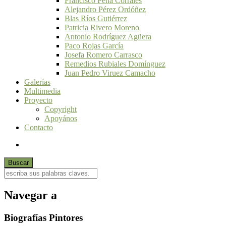
Francisco Peña Corrales
Alejandro Pérez Ordóñez
Blas Ríos Gutiérrez
Patricia Rivero Moreno
Antonio Rodríguez Agüera
Paco Rojas García
Josefa Romero Carrasco
Remedios Rubiales Domínguez
Juan Pedro Viruez Camacho
Galerías
Multimedia
Proyecto
Copyright
Apoyános
Contacto
Navegar a
Biografías Pintores