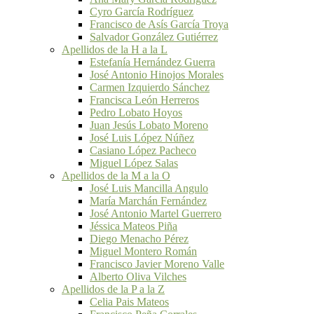
Cyro García Rodríguez
Francisco de Asís García Troya
Salvador González Gutiérrez
Apellidos de la H a la L
Estefanía Hernández Guerra
José Antonio Hinojos Morales
Carmen Izquierdo Sánchez
Francisca León Herreros
Pedro Lobato Hoyos
Juan Jesús Lobato Moreno
José Luis López Núñez
Casiano López Pacheco
Miguel López Salas
Apellidos de la M a la O
José Luis Mancilla Angulo
María Marchán Fernández
José Antonio Martel Guerrero
Jéssica Mateos Piña
Diego Menacho Pérez
Miguel Montero Román
Francisco Javier Moreno Valle
Alberto Oliva Vilches
Apellidos de la P a la Z
Celia Pais Mateos