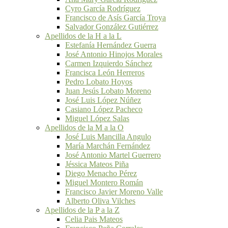
Cyro García Rodríguez
Francisco de Asís García Troya
Salvador González Gutiérrez
Apellidos de la H a la L
Estefanía Hernández Guerra
José Antonio Hinojos Morales
Carmen Izquierdo Sánchez
Francisca León Herreros
Pedro Lobato Hoyos
Juan Jesús Lobato Moreno
José Luis López Núñez
Casiano López Pacheco
Miguel López Salas
Apellidos de la M a la O
José Luis Mancilla Angulo
María Marchán Fernández
José Antonio Martel Guerrero
Jéssica Mateos Piña
Diego Menacho Pérez
Miguel Montero Román
Francisco Javier Moreno Valle
Alberto Oliva Vilches
Apellidos de la P a la Z
Celia Pais Mateos