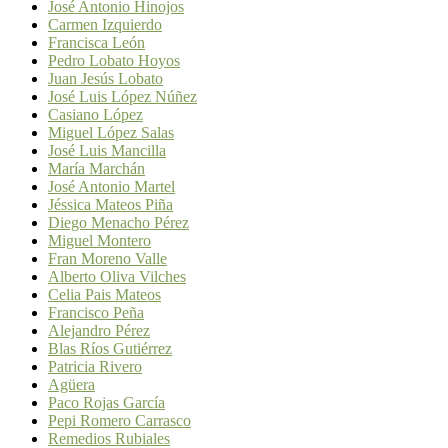
José Antonio Hinojos
Carmen Izquierdo
Francisca León
Pedro Lobato Hoyos
Juan Jesús Lobato
José Luis López Núñez
Casiano López
Miguel López Salas
José Luis Mancilla
María Marchán
José Antonio Martel
Jéssica Mateos Piña
Diego Menacho Pérez
Miguel Montero
Fran Moreno Valle
Alberto Oliva Vilches
Celia Pais Mateos
Francisco Peña
Alejandro Pérez
Blas Ríos Gutiérrez
Patricia Rivero
Agüera
Paco Rojas García
Pepi Romero Carrasco
Remedios Rubiales