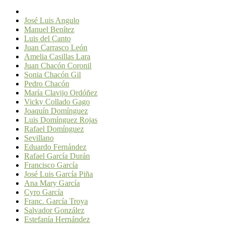
José Luis Angulo
Manuel Benítez
Luis del Canto
Juan Carrasco León
Amelia Casillas Lara
Juan Chacón Coronil
Sonia Chacón Gil
Pedro Chacón
María Clavijo Ordóñez
Vicky Collado Gago
Joaquín Domínguez
Luis Domínguez Rojas
Rafael Domínguez
Sevillano
Eduardo Fernández
Rafael García Durán
Francisco García
José Luis García Piña
Ana Mary García
Cyro García
Franc. García Troya
Salvador González
Estefanía Hernández