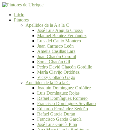
Inicio
Pintores
Apellidos de la A a la C
José Luis Angulo Crossa
Manuel Benítez Fernández
Luis del Canto Montero
Juan Carrasco León
Amelia Casillas Lara
Juan Chacón Coronil
Sonia Chacón Gil
Pedro David Chacón Gordillo
María Clavijo Ordóñez
Vicky Collado Gago
Apellidos de la D a la G
Joaquín Domínguez Ordóñez
Luis Domínguez Rojas
Rafael Domínguez Romero
Francisco Domínguez Sevillano
Eduardo Fernández Sedeño
Rafael García Durán
Francisco García García
José Luis García Piña
Ana Mary García Rodríguez