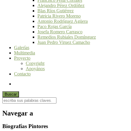
Francisco Peña Corrales
Alejandro Pérez Ordóñez
Blas Ríos Gutiérrez
Patricia Rivero Moreno
Antonio Rodríguez Agüera
Paco Rojas García
Josefa Romero Carrasco
Remedios Rubiales Domínguez
Juan Pedro Viruez Camacho
Galerías
Multimedia
Proyecto
Copyright
Apoyános
Contacto
Navegar a
Biografías Pintores