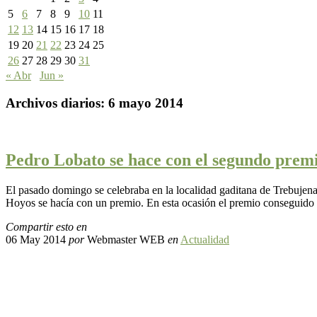
5
6
7
8
9
10
11
12
13
14
15
16
17
18
19
20
21
22
23
24
25
26
27
28
29
30
31
« Abr
Jun »
Archivos diarios:
6 mayo 2014
Pedro Lobato se hace con el segundo premi
El pasado domingo se celebraba en la localidad gaditana de Trebujen
Hoyos se hacía con un premio. En esta ocasión el premio conseguido 
Compartir esto en
06 May 2014
por
Webmaster WEB
en
Actualidad