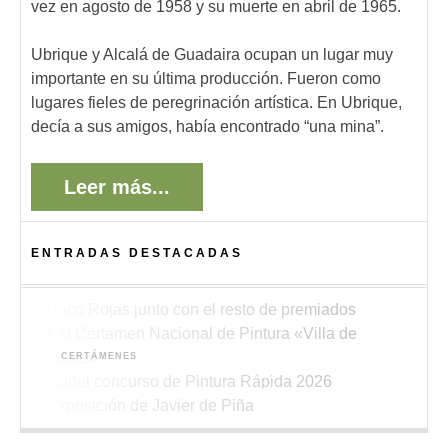
vez en agosto de 1958 y su muerte en abril de 1965.
Ubrique y Alcalá de Guadaira ocupan un lugar muy
importante en su última producción. Fueron como
lugares fieles de peregrinación artística. En Ubrique,
decía a sus amigos, había encontrado “una mina”.
Leer más...
ENTRADAS DESTACADAS
ACTUALIDAD
Paco Rojas premiado en el XIII Concurso de
CERTÁMENES
Pintura de Alboraya 2026
Bases del LXI Certamen Nacional de Pintura
CONCURSOS
«Villa de Ubrique»
Bases del XV Concurso de Pintura Rápida al
EXPOSICIONES
Aire Libre de Ubrique “Pedro Lobato Hoyos”