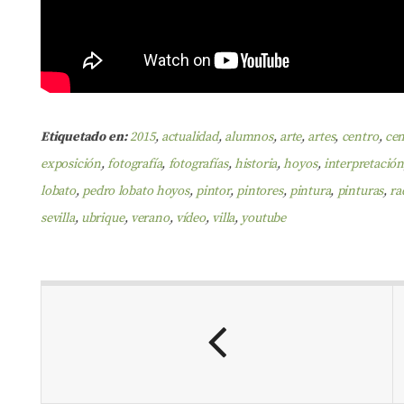
Etiquetado en:
2015
,
actualidad
,
alumnos
,
arte
,
artes
,
centro
,
cen
exposición
,
fotografía
,
fotografías
,
historia
,
hoyos
,
interpretació
lobato
,
pedro lobato hoyos
,
pintor
,
pintores
,
pintura
,
pinturas
,
ra
sevilla
,
ubrique
,
verano
,
vídeo
,
villa
,
youtube