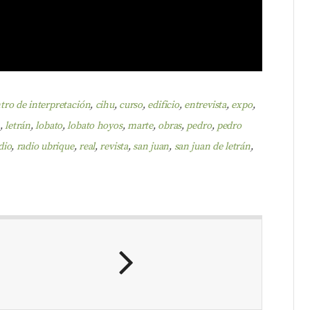
tro de interpretación
,
cihu
,
curso
,
edificio
,
entrevista
,
expo
,
n
,
letrán
,
lobato
,
lobato hoyos
,
marte
,
obras
,
pedro
,
pedro
dio
,
radio ubrique
,
real
,
revista
,
san juan
,
san juan de letrán
,