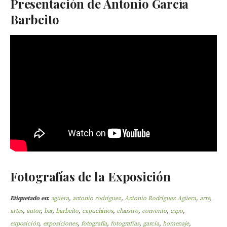
Presentación de Antonio García
Barbeito
Fotografías de la Exposición
Etiquetado en:
agüera
,
antonio rodríguez
,
Antonio Rodríguez Agüera
,
arte
,
artes
,
autor
,
bar
,
barbeito
,
capuchinos
,
claustro
,
convento
,
expo
,
exposición
,
exposiciones
,
fotografía
,
fotografías
,
garcía
,
homenaje
,