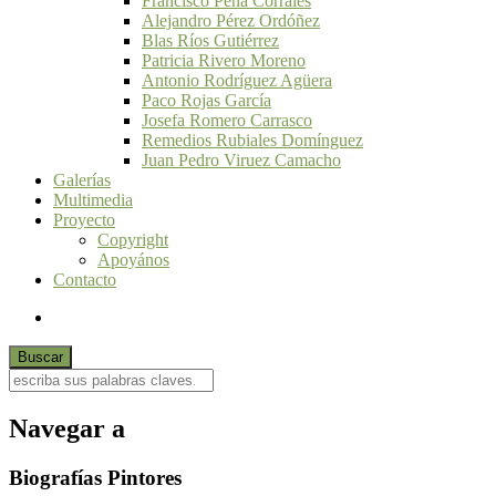
Francisco Peña Corrales
Alejandro Pérez Ordóñez
Blas Ríos Gutiérrez
Patricia Rivero Moreno
Antonio Rodríguez Agüera
Paco Rojas García
Josefa Romero Carrasco
Remedios Rubiales Domínguez
Juan Pedro Viruez Camacho
Galerías
Multimedia
Proyecto
Copyright
Apoyános
Contacto
Navegar a
Biografías Pintores