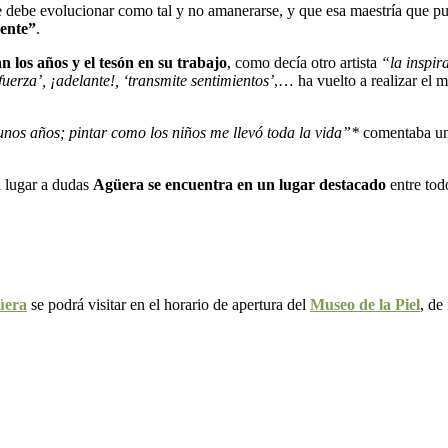
e debe evolucionar como tal y no amanerarse, y que esa maestría que p
rente”
.
n los años y el tesón en su trabajo
, como decía otro artista
“la inspir
fuerza’, ¡adelante!, ‘transmite sentimientos’
,… ha vuelto a realizar el 
unos años; pintar como los niños me llevó toda la vida”*
comentaba un 
n lugar a dudas
Agüera se encuentra en un lugar destacado
entre todo
üera
se podrá visitar en el horario de apertura del
Museo de la Piel
, de