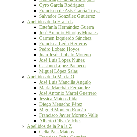
Cyro García Rodríguez
Francisco de Asís García Troya
Salvador González Gutiérrez
Apellidos de la H a la L
Estefanía Hernández Guerra
José Antonio Hinojos Morales
Carmen Izquierdo Sánchez
Francisca León Herreros
Pedro Lobato Hoyos
Juan Jesús Lobato Moreno
José Luis López Núñez
Casiano López Pacheco
Miguel López Salas
Apellidos de la M a la O
José Luis Mancilla Angulo
María Marchán Fernández
José Antonio Martel Guerrero
Jéssica Mateos Piña
Diego Menacho Pérez
Miguel Montero Román
Francisco Javier Moreno Valle
Alberto Oliva Vilches
Apellidos de la P a la Z
Celia Pais Mateos