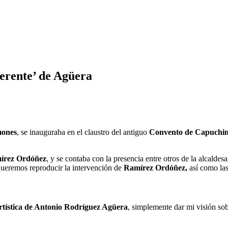
ferente’ de Agüera
mones
, se inauguraba en el claustro del antiguo
Convento de Capuchi
írez Ordóñez
, y se contaba con la presencia entre otros de la alcaldes
queremos reproducir la intervención de
Ramírez Ordóñez,
así como las
rtística de Antonio Rodríguez Agüera
, simplemente dar mi visión so