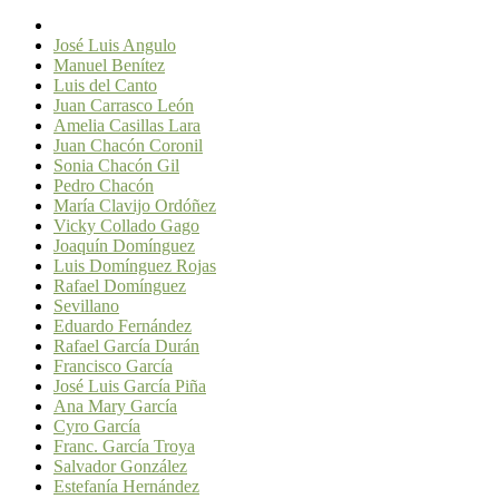
José Luis Angulo
Manuel Benítez
Luis del Canto
Juan Carrasco León
Amelia Casillas Lara
Juan Chacón Coronil
Sonia Chacón Gil
Pedro Chacón
María Clavijo Ordóñez
Vicky Collado Gago
Joaquín Domínguez
Luis Domínguez Rojas
Rafael Domínguez
Sevillano
Eduardo Fernández
Rafael García Durán
Francisco García
José Luis García Piña
Ana Mary García
Cyro García
Franc. García Troya
Salvador González
Estefanía Hernández