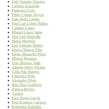
José Antonio Hinojos
Carmen Izquierdo
Francisca León
Pedro Lobato Hoyos
Juan Jesús Lobato
José Luis López Núñez
Casiano López
Miguel López Salas
José Luis Mancilla
María Marchán
José Antonio Martel
Jéssica Mateos Piña
Diego Menacho Pérez
Miguel Montero
Fran Moreno Valle
Alberto Oliva Vilches
Celia Pais Mateos
Francisco Peña
Alejandro Pérez
Blas Ríos Gutiérrez
Patricia Rivero
Agüera
Paco Rojas García
Pepi Romero Carrasco
Remedios Rubiales