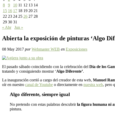
8
9
10
11
12
13
14
15
16
17
18
19
20
21
22
23
24
25
26
27
28
29
30
31
« Abr
Jun »
Abierta la exposición de pinturas ‘Algo Di
08 May 2017
por
Webmaster WEB
en
Exposiciones
El pasado sábado coincidiendo con la celebración del
Día de los Ga
tratando y consiguiendo mostrar ‘
Algo Diferente’
.
La inauguración corrió a cargo del creador de esta web,
Manuel Ram
oír en nuestro
canal de Youtube
o directamente en
nuestra web
, pero 
Algo diferente, siempre igual
No pretendo con estas palabras descubrir
la figura humana ni a
pintura.