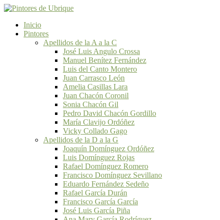
Inicio
Pintores
Apellidos de la A a la C
José Luis Angulo Crossa
Manuel Benítez Fernández
Luis del Canto Montero
Juan Carrasco León
Amelia Casillas Lara
Juan Chacón Coronil
Sonia Chacón Gil
Pedro David Chacón Gordillo
María Clavijo Ordóñez
Vicky Collado Gago
Apellidos de la D a la G
Joaquín Domínguez Ordóñez
Luis Domínguez Rojas
Rafael Domínguez Romero
Francisco Domínguez Sevillano
Eduardo Fernández Sedeño
Rafael García Durán
Francisco García García
José Luis García Piña
Ana Mary García Rodríguez