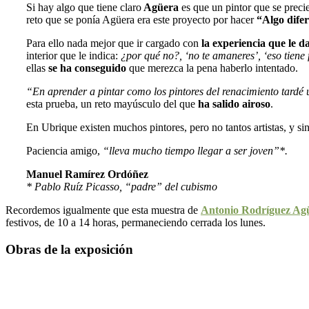
Si hay algo que tiene claro
Agüera
es que un pintor que se preci
reto que se ponía Agüera era este proyecto por hacer
“Algo dife
Para ello nada mejor que ir cargado con
la experiencia que le da
interior que le indica:
¿por qué no?, ‘no te amaneres’, ‘eso tiene 
ellas
se ha conseguido
que merezca la pena haberlo intentado.
“En aprender a pintar como los pintores del renacimiento tardé 
esta prueba, un reto mayúsculo del que
ha salido airoso
.
En Ubrique existen muchos pintores, pero no tantos artistas, y si
Paciencia amigo,
“lleva mucho tiempo llegar a ser joven”*.
Manuel Ramírez Ordóñez
* Pablo Ruíz Picasso, “padre” del cubismo
Recordemos igualmente que esta muestra de
Antonio Rodríguez Ag
festivos, de 10 a 14 horas, permaneciendo cerrada los lunes.
Obras de la exposición