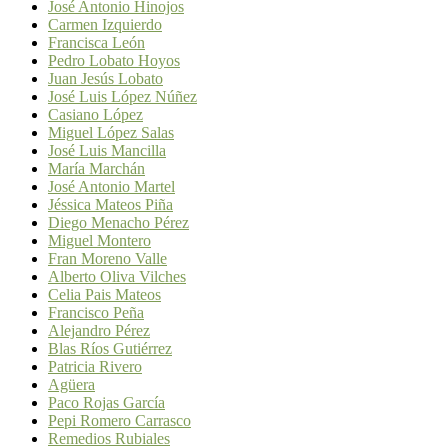
José Antonio Hinojos
Carmen Izquierdo
Francisca León
Pedro Lobato Hoyos
Juan Jesús Lobato
José Luis López Núñez
Casiano López
Miguel López Salas
José Luis Mancilla
María Marchán
José Antonio Martel
Jéssica Mateos Piña
Diego Menacho Pérez
Miguel Montero
Fran Moreno Valle
Alberto Oliva Vilches
Celia Pais Mateos
Francisco Peña
Alejandro Pérez
Blas Ríos Gutiérrez
Patricia Rivero
Agüera
Paco Rojas García
Pepi Romero Carrasco
Remedios Rubiales