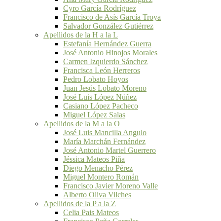
Cyro García Rodríguez
Francisco de Asís García Troya
Salvador González Gutiérrez
Apellidos de la H a la L
Estefanía Hernández Guerra
José Antonio Hinojos Morales
Carmen Izquierdo Sánchez
Francisca León Herreros
Pedro Lobato Hoyos
Juan Jesús Lobato Moreno
José Luis López Núñez
Casiano López Pacheco
Miguel López Salas
Apellidos de la M a la O
José Luis Mancilla Angulo
María Marchán Fernández
José Antonio Martel Guerrero
Jéssica Mateos Piña
Diego Menacho Pérez
Miguel Montero Román
Francisco Javier Moreno Valle
Alberto Oliva Vilches
Apellidos de la P a la Z
Celia Pais Mateos