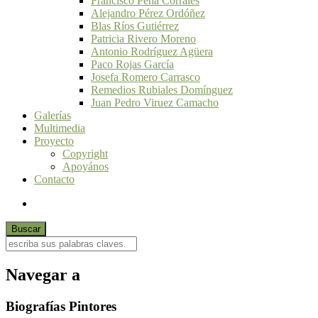
Francisco Peña Corrales
Alejandro Pérez Ordóñez
Blas Ríos Gutiérrez
Patricia Rivero Moreno
Antonio Rodríguez Agüera
Paco Rojas García
Josefa Romero Carrasco
Remedios Rubiales Domínguez
Juan Pedro Viruez Camacho
Galerías
Multimedia
Proyecto
Copyright
Apoyános
Contacto
Navegar a
Biografías Pintores