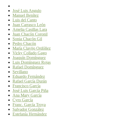
José Luis Angulo
Manuel Benítez
Luis del Canto
Juan Carrasco León
Amelia Casillas Lara
Juan Chacón Coronil
Sonia Chacón Gil
Pedro Chacón
María Clavijo Ordóñez
Vicky Collado Gago
Joaquín Domínguez
Luis Domínguez Rojas
Rafael Domínguez
Sevillano
Eduardo Fernández
Rafael García Durán
Francisco García
José Luis García Piña
Ana Mary García
Cyro García
Franc. García Troya
Salvador González
Estefanía Hernández