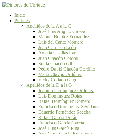
Inicio
Pintores
Apellidos de la A a la C
José Luis Angulo Crossa
Manuel Benítez Fernández
Luis del Canto Montero
Juan Carrasco León
Amelia Casillas Lara
Juan Chacón Coronil
Sonia Chacón Gil
Pedro David Chacón Gordillo
María Clavijo Ordóñez
Vicky Collado Gago
Apellidos de la D a la G
Joaquín Domínguez Ordóñez
Luis Domínguez Rojas
Rafael Domínguez Romero
Francisco Domínguez Sevillano
Eduardo Fernández Sedeño
Rafael García Durán
Francisco García García
José Luis García Piña
Ana Mary García Rodríguez