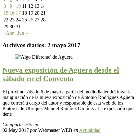
8
9
10
11
12
13
14
15
16
17
18
19
20
21
22
23
24
25
26
27
28
29
30
31
« Abr
Jun »
Archivos diarios:
2 mayo 2017
Nueva exposición de Agüera desde el
sábado en el Convento
El próximo sábado 6 de mayo a partir del mediodía tendrá lugar la
inauguración de la nueva exposición de Antonio Rodríguez Agüera
que correrá a cargo del autor y responsable de esta web de los
Pintores de Ubrique, Manuel Ramírez Ordóñez. La exposición que
tiene
Compartir esto en
02 May 2017
por
Webmaster WEB
en
Actualidad