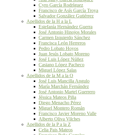
Cyro García Rodríguez
Francisco de Asís García Troya
Salvador González Gutiérrez
Apellidos de la H a la L
Estefanía Hernández Guerra
José Antonio Hinojos Morales
Carmen Izquierdo Sánchez
Francisca León Herreros
Pedro Lobato Hoyos
Juan Jesús Lobato Moreno
José Luis López Núñez
Casiano López Pacheco
Miguel López Salas
Apellidos de la M a la O
José Luis Mancilla Angulo
María Marchán Fernández
José Antonio Martel Guerrero
Jéssica Mateos Piña
Diego Menacho Pérez
Miguel Montero Román
Francisco Javier Moreno Valle
Alberto Oliva Vilches
Apellidos de la P a la Z
Celia Pais Mateos