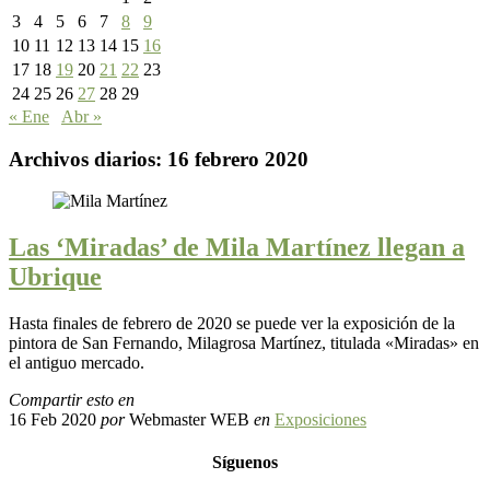
3
4
5
6
7
8
9
10
11
12
13
14
15
16
17
18
19
20
21
22
23
24
25
26
27
28
29
« Ene
Abr »
Archivos diarios:
16 febrero 2020
Las ‘Miradas’ de Mila Martínez llegan a
Ubrique
Hasta finales de febrero de 2020 se puede ver la exposición de la
pintora de San Fernando, Milagrosa Martínez, titulada «Miradas» en
el antiguo mercado.
Compartir esto en
16 Feb 2020
por
Webmaster WEB
en
Exposiciones
Síguenos