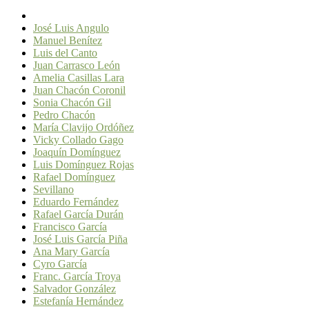
José Luis Angulo
Manuel Benítez
Luis del Canto
Juan Carrasco León
Amelia Casillas Lara
Juan Chacón Coronil
Sonia Chacón Gil
Pedro Chacón
María Clavijo Ordóñez
Vicky Collado Gago
Joaquín Domínguez
Luis Domínguez Rojas
Rafael Domínguez
Sevillano
Eduardo Fernández
Rafael García Durán
Francisco García
José Luis García Piña
Ana Mary García
Cyro García
Franc. García Troya
Salvador González
Estefanía Hernández