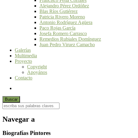
Francisco Peña Corrales
Alejandro Pérez Ordóñez
Blas Ríos Gutiérrez
Patricia Rivero Moreno
Antonio Rodríguez Agüera
Paco Rojas García
Josefa Romero Carrasco
Remedios Rubiales Domínguez
Juan Pedro Viruez Camacho
Galerías
Multimedia
Proyecto
Copyright
Apoyános
Contacto
Navegar a
Biografías Pintores