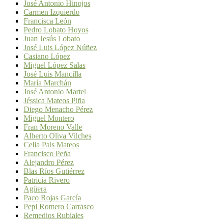
José Antonio Hinojos
Carmen Izquierdo
Francisca León
Pedro Lobato Hoyos
Juan Jesús Lobato
José Luis López Núñez
Casiano López
Miguel López Salas
José Luis Mancilla
María Marchán
José Antonio Martel
Jéssica Mateos Piña
Diego Menacho Pérez
Miguel Montero
Fran Moreno Valle
Alberto Oliva Vilches
Celia Pais Mateos
Francisco Peña
Alejandro Pérez
Blas Ríos Gutiérrez
Patricia Rivero
Agüera
Paco Rojas García
Pepi Romero Carrasco
Remedios Rubiales