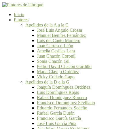
Inicio
Pintores
Apellidos de la A a la C
José Luis Angulo Crossa
Manuel Benítez Fernández
Luis del Canto Montero
Juan Carrasco León
Amelia Casillas Lara
Juan Chacón Coronil
Sonia Chacón Gil
Pedro David Chacón Gordillo
María Clavijo Ordóñez
Vicky Collado Gago
Apellidos de la D a la G
Joaquín Domínguez Ordóñez
Luis Domínguez Rojas
Rafael Domínguez Romero
Francisco Domínguez Sevillano
Eduardo Fernández Sedeño
Rafael García Durán
Francisco García García
José Luis García Piña
Ana Mary García Rodríguez