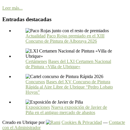
Leer más...
Entradas destacadas
Actualidad
Paco Rojas premiado en el XIII
Concurso de Pintura de Alboraya 2026
Certámenes
Bases del LXI Certamen Nacional
de Pintura «Villa de Ubrique»
Concursos
Bases del XV Concurso de Pintura
Rápida al Aire Libre de Ubrique “Pedro Lobato
Hoyos”
Exposiciones
Nueva exposición de Javier de
Piña en el antiguo mercado de abastos
Creado en Ubrique por
Cookies & Privacidad
—
Contacte
con el Administrador