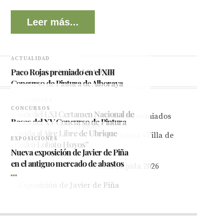
Leer más...
ACTUALIDAD
Paco Rojas premiado en el XIII
ENTRADAS DESTACADAS
Concurso de Pintura de Alboraya
2026
CERTÁMENES
CONCURSOS
Bases del LXI Certamen Nacional de
Bases del XV Concurso de Pintura
Pintura «Villa de Ubrique»
Rápida al Aire Libre de Ubrique
EXPOSICIONES
“Pedro Lobato Hoyos”
Nueva exposición de Javier de Piña
en el antiguo mercado de abastos