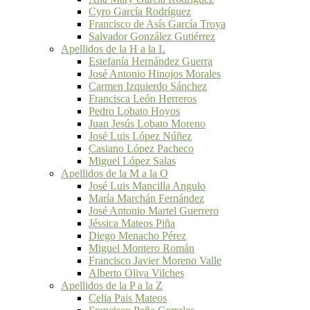
Cyro García Rodríguez
Francisco de Asís García Troya
Salvador González Gutiérrez
Apellidos de la H a la L
Estefanía Hernández Guerra
José Antonio Hinojos Morales
Carmen Izquierdo Sánchez
Francisca León Herreros
Pedro Lobato Hoyos
Juan Jesús Lobato Moreno
José Luis López Núñez
Casiano López Pacheco
Miguel López Salas
Apellidos de la M a la O
José Luis Mancilla Angulo
María Marchán Fernández
José Antonio Martel Guerrero
Jéssica Mateos Piña
Diego Menacho Pérez
Miguel Montero Román
Francisco Javier Moreno Valle
Alberto Oliva Vilches
Apellidos de la P a la Z
Celia Pais Mateos