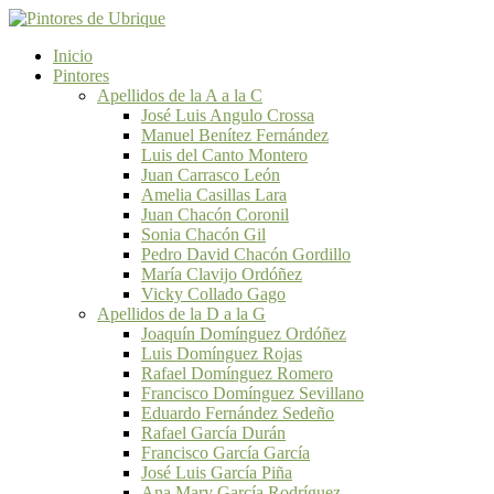
Inicio
Pintores
Apellidos de la A a la C
José Luis Angulo Crossa
Manuel Benítez Fernández
Luis del Canto Montero
Juan Carrasco León
Amelia Casillas Lara
Juan Chacón Coronil
Sonia Chacón Gil
Pedro David Chacón Gordillo
María Clavijo Ordóñez
Vicky Collado Gago
Apellidos de la D a la G
Joaquín Domínguez Ordóñez
Luis Domínguez Rojas
Rafael Domínguez Romero
Francisco Domínguez Sevillano
Eduardo Fernández Sedeño
Rafael García Durán
Francisco García García
José Luis García Piña
Ana Mary García Rodríguez