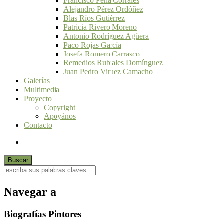
Francisco Peña Corrales
Alejandro Pérez Ordóñez
Blas Ríos Gutiérrez
Patricia Rivero Moreno
Antonio Rodríguez Agüera
Paco Rojas García
Josefa Romero Carrasco
Remedios Rubiales Domínguez
Juan Pedro Viruez Camacho
Galerías
Multimedia
Proyecto
Copyright
Apoyános
Contacto
Navegar a
Biografías Pintores