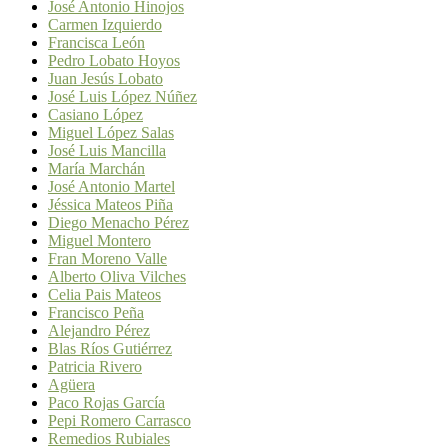
José Antonio Hinojos
Carmen Izquierdo
Francisca León
Pedro Lobato Hoyos
Juan Jesús Lobato
José Luis López Núñez
Casiano López
Miguel López Salas
José Luis Mancilla
María Marchán
José Antonio Martel
Jéssica Mateos Piña
Diego Menacho Pérez
Miguel Montero
Fran Moreno Valle
Alberto Oliva Vilches
Celia Pais Mateos
Francisco Peña
Alejandro Pérez
Blas Ríos Gutiérrez
Patricia Rivero
Agüera
Paco Rojas García
Pepi Romero Carrasco
Remedios Rubiales