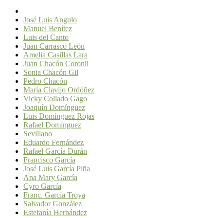
José Luis Angulo
Manuel Benítez
Luis del Canto
Juan Carrasco León
Amelia Casillas Lara
Juan Chacón Coronil
Sonia Chacón Gil
Pedro Chacón
María Clavijo Ordóñez
Vicky Collado Gago
Joaquín Domínguez
Luis Domínguez Rojas
Rafael Domínguez
Sevillano
Eduardo Fernández
Rafael García Durán
Francisco García
José Luis García Piña
Ana Mary García
Cyro García
Franc. García Troya
Salvador González
Estefanía Hernández