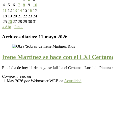
4
5
6
7
8
9
10
11
12
13
14
15
16
17
18
19
20
21
22
23
24
25
26
27
28
29
30
31
« Abr
Jun »
Archivos diarios:
11 mayo 2026
Irene Martínez se hace con el LXI Certam
En el día de hoy 11 de mayo se fallaba el Certamen Local de Pintura
Compartir esto en
11 May 2026
por
Webmaster WEB
en
Actualidad