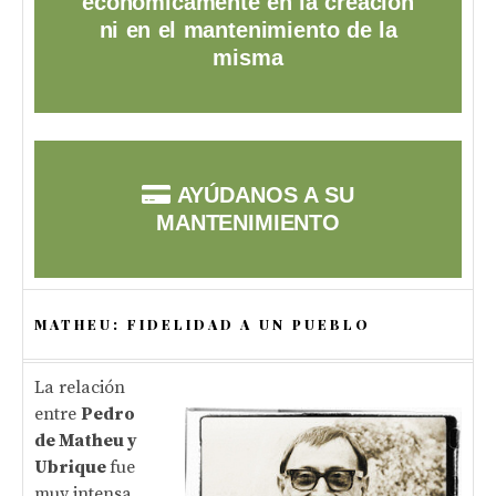
económicamente en la creación
ni en el mantenimiento de la
misma
AYÚDANOS A SU
MANTENIMIENTO
MATHEU: FIDELIDAD A UN PUEBLO
La relación
entre
Pedro
de Matheu y
Ubrique
fue
muy intensa,