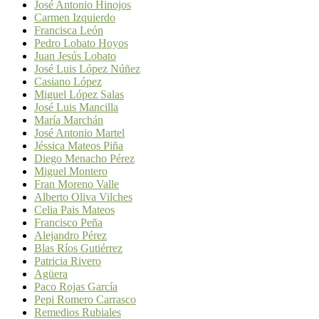
José Antonio Hinojos
Carmen Izquierdo
Francisca León
Pedro Lobato Hoyos
Juan Jesús Lobato
José Luis López Núñez
Casiano López
Miguel López Salas
José Luis Mancilla
María Marchán
José Antonio Martel
Jéssica Mateos Piña
Diego Menacho Pérez
Miguel Montero
Fran Moreno Valle
Alberto Oliva Vilches
Celia Pais Mateos
Francisco Peña
Alejandro Pérez
Blas Ríos Gutiérrez
Patricia Rivero
Agüera
Paco Rojas García
Pepi Romero Carrasco
Remedios Rubiales