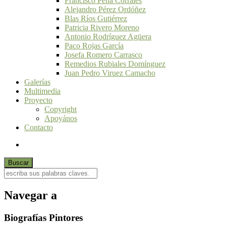
Francisco Peña Corrales
Alejandro Pérez Ordóñez
Blas Ríos Gutiérrez
Patricia Rivero Moreno
Antonio Rodríguez Agüera
Paco Rojas García
Josefa Romero Carrasco
Remedios Rubiales Domínguez
Juan Pedro Viruez Camacho
Galerías
Multimedia
Proyecto
Copyright
Apoyános
Contacto
Navegar a
Biografías Pintores