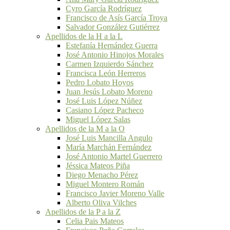
Cyro García Rodríguez
Francisco de Asís García Troya
Salvador González Gutiérrez
Apellidos de la H a la L
Estefanía Hernández Guerra
José Antonio Hinojos Morales
Carmen Izquierdo Sánchez
Francisca León Herreros
Pedro Lobato Hoyos
Juan Jesús Lobato Moreno
José Luis López Núñez
Casiano López Pacheco
Miguel López Salas
Apellidos de la M a la O
José Luis Mancilla Angulo
María Marchán Fernández
José Antonio Martel Guerrero
Jéssica Mateos Piña
Diego Menacho Pérez
Miguel Montero Román
Francisco Javier Moreno Valle
Alberto Oliva Vilches
Apellidos de la P a la Z
Celia Pais Mateos