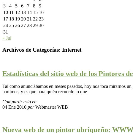
3
4
5
6
7
8
9
10
11
12
13
14
15
16
17
18
19
20
21
22
23
24
25
26
27
28
29
30
31
« Jul
Archivos de Categorías:
Internet
Estadísticas del sitio web de los Pintores 
Tal como anunciábamos en meses pasados, hoy nos toca mirarnos un po
partimos, y es que para quién recuerde lo que
Compartir esto en
04 Ene 2010
por
Webmaster WEB
Nueva web de un pintor ubriqueño: W