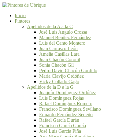
Inicio
Pintores
Apellidos de la A a la C
José Luis Angulo Crossa
Manuel Benítez Fernández
Luis del Canto Montero
Juan Carrasco León
Amelia Casillas Lara
Juan Chacón Coronil
Sonia Chacón Gil
Pedro David Chacón Gordillo
María Clavijo Ordóñez
Vicky Collado Gago
Apellidos de la D a la G
Joaquín Domínguez Ordóñez
Luis Domínguez Rojas
Rafael Domínguez Romero
Francisco Domínguez Sevillano
Eduardo Fernández Sedeño
Rafael García Durán
Francisco García García
José Luis García Piña
Ana Mary García Rodríguez