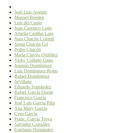
José Luis Angulo
Manuel Benítez
Luis del Canto
Juan Carrasco León
Amelia Casillas Lara
Juan Chacón Coronil
Sonia Chacón Gil
Pedro Chacón
María Clavijo Ordóñez
Vicky Collado Gago
Joaquín Domínguez
Luis Domínguez Rojas
Rafael Domínguez
Sevillano
Eduardo Fernández
Rafael García Durán
Francisco García
José Luis García Piña
Ana Mary García
Cyro García
Franc. García Troya
Salvador González
Estefanía Hernández