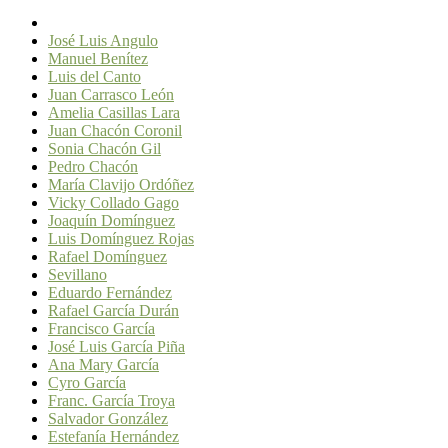
José Luis Angulo
Manuel Benítez
Luis del Canto
Juan Carrasco León
Amelia Casillas Lara
Juan Chacón Coronil
Sonia Chacón Gil
Pedro Chacón
María Clavijo Ordóñez
Vicky Collado Gago
Joaquín Domínguez
Luis Domínguez Rojas
Rafael Domínguez
Sevillano
Eduardo Fernández
Rafael García Durán
Francisco García
José Luis García Piña
Ana Mary García
Cyro García
Franc. García Troya
Salvador González
Estefanía Hernández