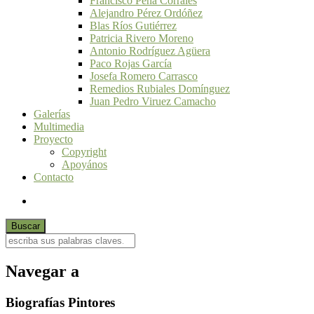
Francisco Peña Corrales
Alejandro Pérez Ordóñez
Blas Ríos Gutiérrez
Patricia Rivero Moreno
Antonio Rodríguez Agüera
Paco Rojas García
Josefa Romero Carrasco
Remedios Rubiales Domínguez
Juan Pedro Viruez Camacho
Galerías
Multimedia
Proyecto
Copyright
Apoyános
Contacto
Navegar a
Biografías Pintores