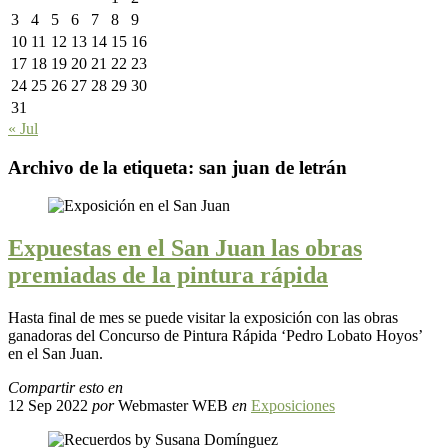
3
4
5
6
7
8
9
10
11
12
13
14
15
16
17
18
19
20
21
22
23
24
25
26
27
28
29
30
31
« Jul
Archivo de la etiqueta:
san juan de letrán
Expuestas en el San Juan las obras
premiadas de la pintura rápida
Hasta final de mes se puede visitar la exposición con las obras
ganadoras del Concurso de Pintura Rápida ‘Pedro Lobato Hoyos’
en el San Juan.
Compartir esto en
12 Sep 2022
por
Webmaster WEB
en
Exposiciones