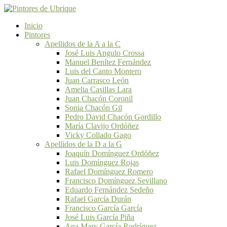
Inicio
Pintores
Apellidos de la A a la C
José Luis Angulo Crossa
Manuel Benítez Fernández
Luis del Canto Montero
Juan Carrasco León
Amelia Casillas Lara
Juan Chacón Coronil
Sonia Chacón Gil
Pedro David Chacón Gordillo
María Clavijo Ordóñez
Vicky Collado Gago
Apellidos de la D a la G
Joaquín Domínguez Ordóñez
Luis Domínguez Rojas
Rafael Domínguez Romero
Francisco Domínguez Sevillano
Eduardo Fernández Sedeño
Rafael García Durán
Francisco García García
José Luis García Piña
Ana Mary García Rodríguez