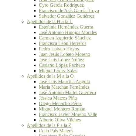
Cyro García Rodríguez
Francisco de Asís García Troya
Salvador González Gutiérrez
Apellidos de la H a la L
Estefanía Hernández Guerra
José Antonio Hinojos Morales
Carmen Izquierdo Sánchez
Francisca León Herreros
Pedro Lobato Hoyos
Juan Jesús Lobato Moreno
José Luis López Núñez
Casiano López Pacheco
Miguel López Salas
Apellidos de la M a la O
José Luis Mancilla Angulo
María Marchán Fernández
José Antonio Martel Guerrero
Jéssica Mateos Piña
Diego Menacho Pérez
Miguel Montero Román
Francisco Javier Moreno Valle
Alberto Oliva Vilches
Apellidos de la P a la Z
Celia Pais Mateos