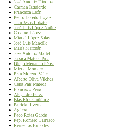
José Antonio Hinojos
Carmen Izquierdo
Francisca León
Pedro Lobato Hoyos
Juan Jesús Lobato
José Luis López Núñez
Casiano López
Miguel López Salas
José Luis Mancilla
María Marchán
José Antonio Martel
Jéssica Mateos Piña
Diego Menacho Pérez
Miguel Montero
Fran Moreno Valle
Alberto Oliva Vilches
Celia Pais Mateos
Francisco Peña
Alejandro Pérez
Blas Ríos Gutiérrez
Patricia Rivero
Agüera
Paco Rojas García
Pepi Romero Carrasco
Remedios Rubiales