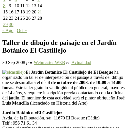
8
9
10
11
12
13
14
15
16
17
18
19
20
21
22
23
24
25
26
27
28
29
30
« Ago
Oct »
Taller de dibujo de paisaje en el Jardín
Botánico El Castillejo
30 Sep 2008
por
Webmaster WEB
en
Actualidad
El
Jardín Botánico El Castillejo de El Bosque
ha
organizado un taller de interpretación del paisaje a través del dibujo
que se desarrollará el día
4 de octubre de 2008
,
de 10:00 a 14:00
horas
. Este taller gratuíto va dirigido al público en general, mayores
de 14 años, y requiere inscripción previa contactando con la oficina
del jardín. El monitor de esta actividad será el pintor ubriqueño
José
Luis Mancilla
(licenciado en Historia del Arte).
Jardín Botánico «El Castillejo»
Avda. de la Diputación, s/n. 11670 El Bosque (Cádiz)
Telf.: 956 71 61 34