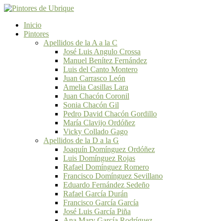
Inicio
Pintores
Apellidos de la A a la C
José Luis Angulo Crossa
Manuel Benítez Fernández
Luis del Canto Montero
Juan Carrasco León
Amelia Casillas Lara
Juan Chacón Coronil
Sonia Chacón Gil
Pedro David Chacón Gordillo
María Clavijo Ordóñez
Vicky Collado Gago
Apellidos de la D a la G
Joaquín Domínguez Ordóñez
Luis Domínguez Rojas
Rafael Domínguez Romero
Francisco Domínguez Sevillano
Eduardo Fernández Sedeño
Rafael García Durán
Francisco García García
José Luis García Piña
Ana Mary García Rodríguez