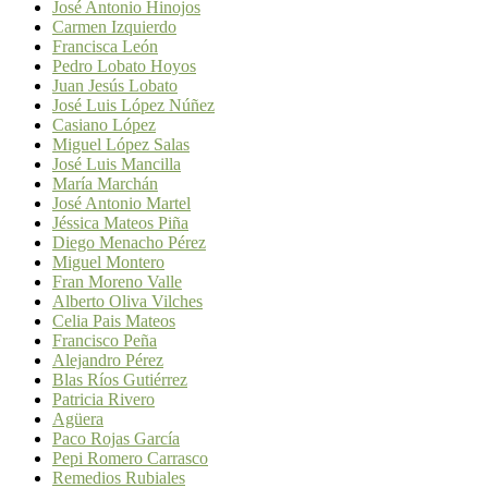
José Antonio Hinojos
Carmen Izquierdo
Francisca León
Pedro Lobato Hoyos
Juan Jesús Lobato
José Luis López Núñez
Casiano López
Miguel López Salas
José Luis Mancilla
María Marchán
José Antonio Martel
Jéssica Mateos Piña
Diego Menacho Pérez
Miguel Montero
Fran Moreno Valle
Alberto Oliva Vilches
Celia Pais Mateos
Francisco Peña
Alejandro Pérez
Blas Ríos Gutiérrez
Patricia Rivero
Agüera
Paco Rojas García
Pepi Romero Carrasco
Remedios Rubiales