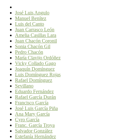
José Luis Angulo
Manuel Benítez
Luis del Canto
Juan Carrasco León
Amelia Casillas Lara
Juan Chacón Coronil
Sonia Chacón Gil
Pedro Chacón
María Clavijo Ordóñez
Vicky Collado Gago
Joaquín Domínguez
Luis Domínguez Rojas
Rafael Domínguez
Sevillano
Eduardo Fernández
Rafael García Durán
Francisco García
José Luis García Piña
Ana Mary García
Cyro García
Franc. García Troya
Salvador González
Estefanía Hernández