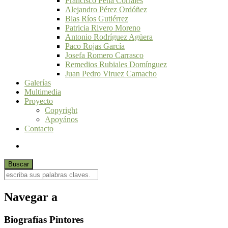
Francisco Peña Corrales
Alejandro Pérez Ordóñez
Blas Ríos Gutiérrez
Patricia Rivero Moreno
Antonio Rodríguez Agüera
Paco Rojas García
Josefa Romero Carrasco
Remedios Rubiales Domínguez
Juan Pedro Viruez Camacho
Galerías
Multimedia
Proyecto
Copyright
Apoyános
Contacto
Navegar a
Biografías Pintores