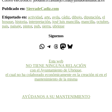
Correo electrónico: jbotanico.castillejo.cma@juntadeandalucia.es
Publicado en:
SierradeCadiz.com
Etiquetado en:
actividad
,
arte
,
avda
,
cádiz
,
dibujo
,
diputación
,
el
bosque
,
historia
,
interpretación
,
josé luis mancilla
,
mancilla
,
octubre
,
pais
,
paisaje
,
pintor
,
pub
,
sierra
,
ubrique
Síguenos
Esta web
NO TIENE NINGUNA RELACIÓN
con el Ayuntamiento de Ubrique,
el cual no ha colaborado económicamente en la creación ni en el
mantenimiento de la misma
AYÚDANOS A SU MANTENIMIENTO