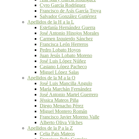
Cyro García Rodríguez
Francisco de Asís García Troya
Salvador González Gutiérrez
Apellidos de la H a la L
Estefanía Hernández Guerra
José Antonio Hinojos Morales
Carmen Izquierdo Sánchez
Francisca León Herreros
Pedro Lobato Hoyos
Juan Jesús Lobato Moreno
José Luis López Núñez
Casiano López Pacheco
Miguel López Salas
Apellidos de la M a la O
José Luis Mancilla Angulo
María Marchán Fernández
José Antonio Martel Guerrero
Jéssica Mateos Piña
Diego Menacho Pérez
Miguel Montero Román
Francisco Javier Moreno Valle
Alberto Oliva Vilches
Apellidos de la P a la Z
Celia Pais Mateos