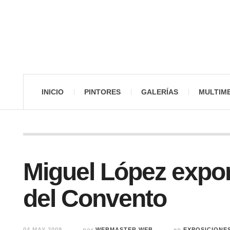
INICIO
PINTORES
GALERÍAS
MULTIM
Miguel López expon
del Convento
04 MAY 2009
por
WEBMASTER WEB
en
EXPOSICIONE