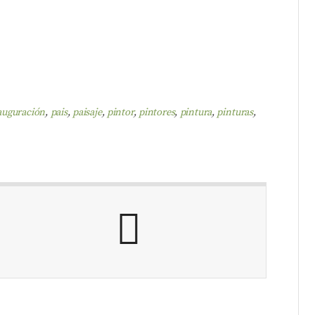
auguración
,
pais
,
paisaje
,
pintor
,
pintores
,
pintura
,
pinturas
,