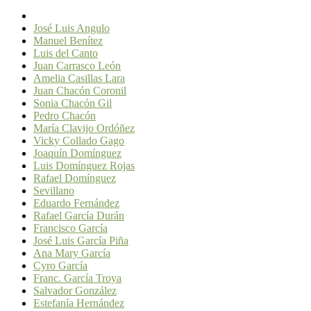
José Luis Angulo
Manuel Benítez
Luis del Canto
Juan Carrasco León
Amelia Casillas Lara
Juan Chacón Coronil
Sonia Chacón Gil
Pedro Chacón
María Clavijo Ordóñez
Vicky Collado Gago
Joaquín Domínguez
Luis Domínguez Rojas
Rafael Domínguez
Sevillano
Eduardo Fernández
Rafael García Durán
Francisco García
José Luis García Piña
Ana Mary García
Cyro García
Franc. García Troya
Salvador González
Estefanía Hernández