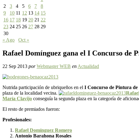
2
3
4
5
6
7
8
9
10
11
12
13
14
15
16
17
18
19
20
21
22
23
24
25
26
27
28
29
30
« Ago
Oct »
Rafael Domínguez gana el I Concurso de 
22 Sep 2013
por
Webmaster WEB
en
Actualidad
Nutrida participación de ubriqueños en el
I Concurso de Pintura de 
plaza de la localidad vecina.
Rafae
María Clavijo
conseguía la segunda plaza en la categoría de aficio
El resto de premiados fueron:
Profesionales:
Rafael Domínguez Romero
Antonio Barahona Rosales