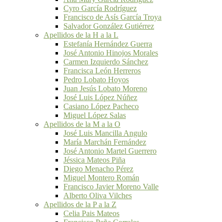
Cyro García Rodríguez
Francisco de Asís García Troya
Salvador González Gutiérrez
Apellidos de la H a la L
Estefanía Hernández Guerra
José Antonio Hinojos Morales
Carmen Izquierdo Sánchez
Francisca León Herreros
Pedro Lobato Hoyos
Juan Jesús Lobato Moreno
José Luis López Núñez
Casiano López Pacheco
Miguel López Salas
Apellidos de la M a la O
José Luis Mancilla Angulo
María Marchán Fernández
José Antonio Martel Guerrero
Jéssica Mateos Piña
Diego Menacho Pérez
Miguel Montero Román
Francisco Javier Moreno Valle
Alberto Oliva Vilches
Apellidos de la P a la Z
Celia Pais Mateos