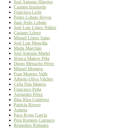
José Antonio Hinojos
Carmen Izquierdo
Francisca León
Pedro Lobato Hoyos
Juan Jesús Lobato
José Luis López Núñez
Casiano López
Miguel López Salas
José Luis Mancilla
María Marchán
José Antonio Martel
Jéssica Mateos Piña
Diego Menacho Pérez
Miguel Montero
Fran Moreno Valle
Alberto Oliva Vilches
Celia Pais Mateos
Francisco Peña
Alejandro Pérez
Blas Ríos Gutiérrez
Patricia Rivero
Agüera
Paco Rojas García
Pepi Romero Carrasco
Remedios Rubiales