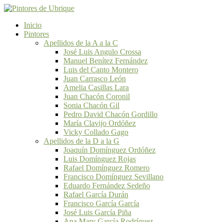
Inicio
Pintores
Apellidos de la A a la C
José Luis Angulo Crossa
Manuel Benítez Fernández
Luis del Canto Montero
Juan Carrasco León
Amelia Casillas Lara
Juan Chacón Coronil
Sonia Chacón Gil
Pedro David Chacón Gordillo
María Clavijo Ordóñez
Vicky Collado Gago
Apellidos de la D a la G
Joaquín Domínguez Ordóñez
Luis Domínguez Rojas
Rafael Domínguez Romero
Francisco Domínguez Sevillano
Eduardo Fernández Sedeño
Rafael García Durán
Francisco García García
José Luis García Piña
Ana Mary García Rodríguez