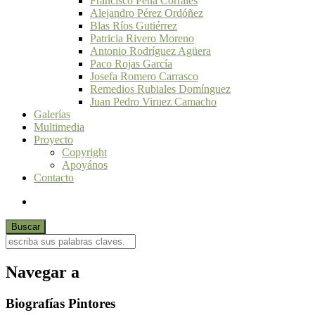
Francisco Peña Corrales
Alejandro Pérez Ordóñez
Blas Ríos Gutiérrez
Patricia Rivero Moreno
Antonio Rodríguez Agüera
Paco Rojas García
Josefa Romero Carrasco
Remedios Rubiales Domínguez
Juan Pedro Viruez Camacho
Galerías
Multimedia
Proyecto
Copyright
Apoyános
Contacto
Navegar a
Biografías Pintores