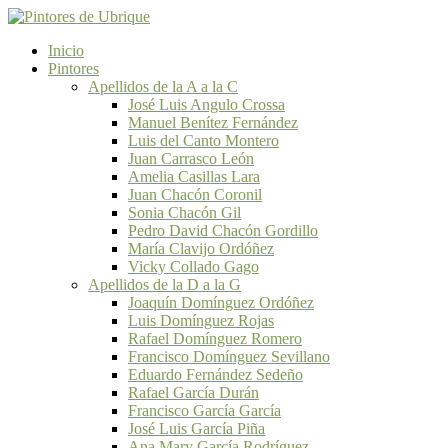
Inicio
Pintores
Apellidos de la A a la C
José Luis Angulo Crossa
Manuel Benítez Fernández
Luis del Canto Montero
Juan Carrasco León
Amelia Casillas Lara
Juan Chacón Coronil
Sonia Chacón Gil
Pedro David Chacón Gordillo
María Clavijo Ordóñez
Vicky Collado Gago
Apellidos de la D a la G
Joaquín Domínguez Ordóñez
Luis Domínguez Rojas
Rafael Domínguez Romero
Francisco Domínguez Sevillano
Eduardo Fernández Sedeño
Rafael García Durán
Francisco García García
José Luis García Piña
Ana Mary García Rodríguez