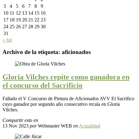
3
4
5
6
7
8
9
10
11
12
13
14
15
16
17
18
19
20
21
22
23
24
25
26
27
28
29
30
31
« Jul
Archivo de la etiqueta:
aficionados
Gloria Vilches repite como ganadora en
el concurso del Sacrificio
Fallado el V Concurso de Pintura de Aficionados AVV El Sacrifico
cuyo ganador por segundo año consecutivo recaía en Gloria
Vilches.
Compartir esto en
13 Nov 2023
por
Webmaster WEB
en
Actualidad