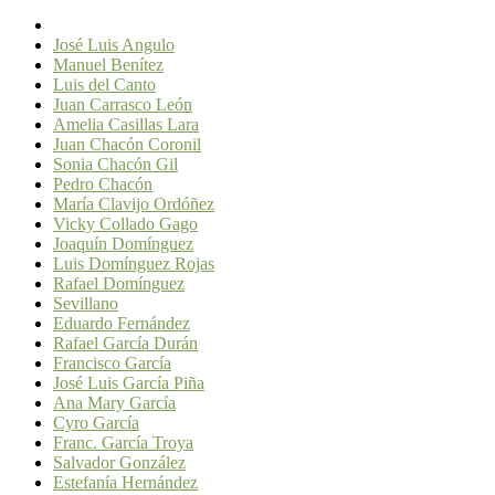
José Luis Angulo
Manuel Benítez
Luis del Canto
Juan Carrasco León
Amelia Casillas Lara
Juan Chacón Coronil
Sonia Chacón Gil
Pedro Chacón
María Clavijo Ordóñez
Vicky Collado Gago
Joaquín Domínguez
Luis Domínguez Rojas
Rafael Domínguez
Sevillano
Eduardo Fernández
Rafael García Durán
Francisco García
José Luis García Piña
Ana Mary García
Cyro García
Franc. García Troya
Salvador González
Estefanía Hernández