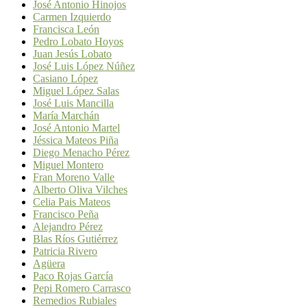
José Antonio Hinojos
Carmen Izquierdo
Francisca León
Pedro Lobato Hoyos
Juan Jesús Lobato
José Luis López Núñez
Casiano López
Miguel López Salas
José Luis Mancilla
María Marchán
José Antonio Martel
Jéssica Mateos Piña
Diego Menacho Pérez
Miguel Montero
Fran Moreno Valle
Alberto Oliva Vilches
Celia Pais Mateos
Francisco Peña
Alejandro Pérez
Blas Ríos Gutiérrez
Patricia Rivero
Agüera
Paco Rojas García
Pepi Romero Carrasco
Remedios Rubiales