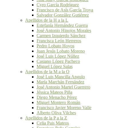
Cyro García Rodríguez
Francisco de Asís García Troya
Salvador González Gutiérrez
Apellidos de la H a la L
Estefanía Hernández Guerra
José Antonio Hinojos Morales
Carmen Izquierdo Sánchez
Francisca León Herreros
Pedro Lobato Hoyos
Juan Jesús Lobato Moreno
José Luis López Núñez
Casiano López Pacheco
Miguel López Salas
Apellidos de la M a la O
José Luis Mancilla Angulo
María Marchán Fernández
José Antonio Martel Guerrero
Jéssica Mateos Piña
Diego Menacho Pérez
Miguel Montero Román
Francisco Javier Moreno Valle
Alberto Oliva Vilches
Apellidos de la P a la Z
Celia Pais Mateos