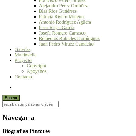
Francisco Peña Corrales
Alejandro Pérez Ordóñez
Blas Ríos Gutiérrez
Patricia Rivero Moreno
Antonio Rodríguez Agüera
Paco Rojas García
Josefa Romero Carrasco
Remedios Rubiales Domínguez
Juan Pedro Viruez Camacho
Galerías
Multimedia
Proyecto
Copyright
Apoyános
Contacto
Navegar a
Biografías Pintores