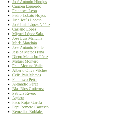
José Antonio Hinojos
Carmen Izquierdo
Francisca León
Pedro Lobato Hoyos
Juan Jesús Lobato
José Luis López Núñez
Casiano López
Miguel López Salas
José Luis Mancilla
María Marchán
José Antonio Martel
Jéssica Mateos Piña
Diego Menacho Pérez
Miguel Montero
Fran Moreno Valle
Alberto Oliva Vilches
Celia Pais Mateos
Francisco Peña
Alejandro Pérez
Blas Ríos Gutiérrez
Patricia Rivero
Agüera
Paco Rojas García
Pepi Romero Carrasco
Remedios Rubiales