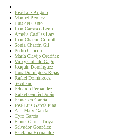
José Luis Angulo
Manuel Benítez
Luis del Canto
Juan Carrasco León
Amelia Casillas Lara
Juan Chacón Coronil
Sonia Chacón Gil
Pedro Chacón
María Clavijo Ordóñez
Vicky Collado Gago
Joaquín Domínguez
Luis Domínguez Rojas
Rafael Domínguez
Sevillano
Eduardo Fernández
Rafael García Durán
Francisco García
José Luis García Piña
Ana Mary García
Cyro García
Franc. García Troya
Salvador González
Estefanía Hernández