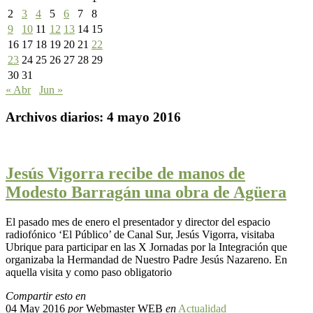
2
3
4
5
6
7
8
9
10
11
12
13
14
15
16
17
18
19
20
21
22
23
24
25
26
27
28
29
30
31
« Abr
Jun »
Archivos diarios:
4 mayo 2016
Jesús Vigorra recibe de manos de
Modesto Barragán una obra de Agüera
El pasado mes de enero el presentador y director del espacio
radiofónico ‘El Público’ de Canal Sur, Jesús Vigorra, visitaba
Ubrique para participar en las X Jornadas por la Integración que
organizaba la Hermandad de Nuestro Padre Jesús Nazareno. En
aquella visita y como paso obligatorio
Compartir esto en
04 May 2016
por
Webmaster WEB
en
Actualidad