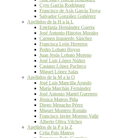
Cyro García Rodríguez
Francisco de Asís García Troya
Salvador González Gutiérrez
Apellidos de la H a la L
Estefanía Hernández Guerra
José Antonio Hinojos Morales
Carmen Izquierdo Sánchez
Francisca León Herreros
Pedro Lobato Hoyos
Juan Jesús Lobato Moreno
José Luis López Núñez
Casiano López Pacheco
Miguel López Salas
Apellidos de la M a la O
José Luis Mancilla Angulo
María Marchán Fernández
José Antonio Martel Guerrero
Jéssica Mateos Piña
Diego Menacho Pérez
Miguel Montero Román
Francisco Javier Moreno Valle
Alberto Oliva Vilches
Apellidos de la P a la Z
Celia Pais Mateos