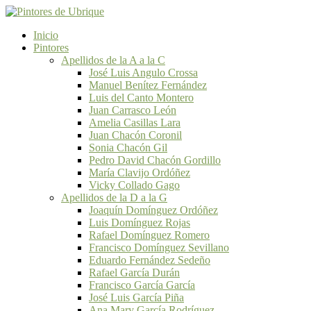
Inicio
Pintores
Apellidos de la A a la C
José Luis Angulo Crossa
Manuel Benítez Fernández
Luis del Canto Montero
Juan Carrasco León
Amelia Casillas Lara
Juan Chacón Coronil
Sonia Chacón Gil
Pedro David Chacón Gordillo
María Clavijo Ordóñez
Vicky Collado Gago
Apellidos de la D a la G
Joaquín Domínguez Ordóñez
Luis Domínguez Rojas
Rafael Domínguez Romero
Francisco Domínguez Sevillano
Eduardo Fernández Sedeño
Rafael García Durán
Francisco García García
José Luis García Piña
Ana Mary García Rodríguez