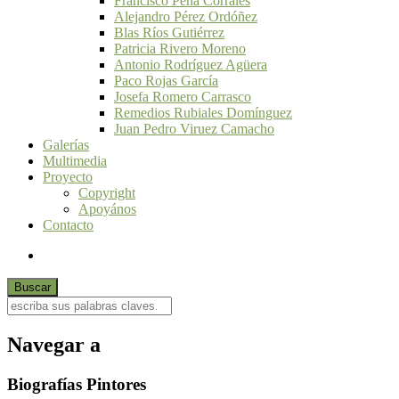
Francisco Peña Corrales
Alejandro Pérez Ordóñez
Blas Ríos Gutiérrez
Patricia Rivero Moreno
Antonio Rodríguez Agüera
Paco Rojas García
Josefa Romero Carrasco
Remedios Rubiales Domínguez
Juan Pedro Viruez Camacho
Galerías
Multimedia
Proyecto
Copyright
Apoyános
Contacto
Navegar a
Biografías Pintores