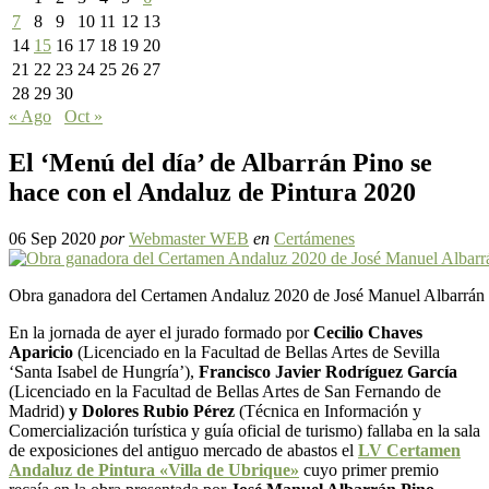
7
8
9
10
11
12
13
14
15
16
17
18
19
20
21
22
23
24
25
26
27
28
29
30
« Ago
Oct »
El ‘Menú del día’ de Albarrán Pino se
hace con el Andaluz de Pintura 2020
06 Sep 2020
por
Webmaster WEB
en
Certámenes
Obra ganadora del Certamen Andaluz 2020 de José Manuel Albarrán
En la jornada de ayer el jurado formado por
Cecilio Chaves
Aparicio
(Licenciado en la Facultad de Bellas Artes de Sevilla
‘Santa Isabel de Hungría’),
Francisco Javier Rodríguez García
(Licenciado en la Facultad de Bellas Artes de San Fernando de
Madrid)
y Dolores Rubio Pérez
(Técnica en Información y
Comercialización turística y guía oficial de turismo) fallaba en la sala
de exposiciones del antiguo mercado de abastos el
LV Certamen
Andaluz de Pintura «Villa de Ubrique»
cuyo primer premio