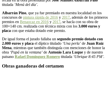
recaía en la obra presentada por
José Manuel Albarrán Pino
titulada
‘Menú del día’.
Albarrán Pino
, que ya fue premiado en nuestra localidad en los
concursos de
pintura rápida de 2016
y
2017
, además de los primeros
premios en
Benaocaz en 2016
y
2017
, se hacía con su obra de
100×140 cm. realizada con técnica mixta con los
3.000 euros y
placa
con que estaba dotado este premio.
De igual forma el jurado fallaba un
segundo premio dotado con
2.000 euros y placa
el díptico titulado
‘Una perla’
de
Juan Ruíz
Mena
, mientras que también distinguía con menciones de honor la
obra
‘Papá en la ventana’
de
Antonio Lara Luque
y de nuestro
paisano
Rafael Domínguez Romero
titulada
‘Ubrique 8:45 PM’.
Obras ganadoras del certamen