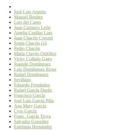
José Luis Angulo
Manuel Benítez
Luis del Canto
Juan Carrasco León
Amelia Casillas Lara
Juan Chacón Coronil
Sonia Chacón Gil
Pedro Chacón
María Clavijo Ordóñez
Vicky Collado Gago
Joaquín Domínguez
Luis Domínguez Rojas
Rafael Domínguez
Sevillano
Eduardo Fernández
Rafael García Durán
Francisco García
José Luis García Piña
Ana Mary García
Cyro García
Franc. García Troya
Salvador González
Estefanía Hernández