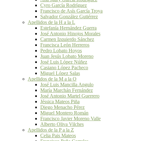
Cyro García Rodríguez
Francisco de Asís García Troya
Salvador González Gutiérrez
Apellidos de la H a la L
Estefanía Hernández Guerra
José Antonio Hinojos Morales
Carmen Izquierdo Sánchez
Francisca León Herreros
Pedro Lobato Hoyos
Juan Jesús Lobato Moreno
José Luis López Núñez
Casiano López Pacheco
Miguel López Salas
Apellidos de la M a la O
José Luis Mancilla Angulo
María Marchán Fernández
José Antonio Martel Guerrero
Jéssica Mateos Piña
Diego Menacho Pérez
Miguel Montero Román
Francisco Javier Moreno Valle
Alberto Oliva Vilches
Apellidos de la P a la Z
Celia Pais Mateos