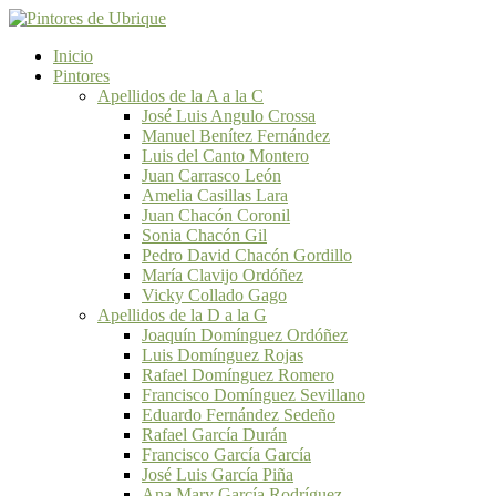
Inicio
Pintores
Apellidos de la A a la C
José Luis Angulo Crossa
Manuel Benítez Fernández
Luis del Canto Montero
Juan Carrasco León
Amelia Casillas Lara
Juan Chacón Coronil
Sonia Chacón Gil
Pedro David Chacón Gordillo
María Clavijo Ordóñez
Vicky Collado Gago
Apellidos de la D a la G
Joaquín Domínguez Ordóñez
Luis Domínguez Rojas
Rafael Domínguez Romero
Francisco Domínguez Sevillano
Eduardo Fernández Sedeño
Rafael García Durán
Francisco García García
José Luis García Piña
Ana Mary García Rodríguez