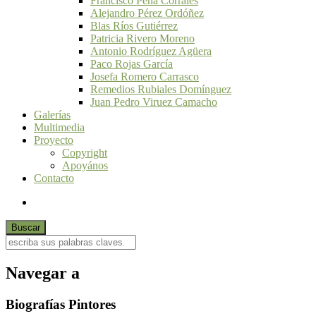
Francisco Peña Corrales
Alejandro Pérez Ordóñez
Blas Ríos Gutiérrez
Patricia Rivero Moreno
Antonio Rodríguez Agüera
Paco Rojas García
Josefa Romero Carrasco
Remedios Rubiales Domínguez
Juan Pedro Viruez Camacho
Galerías
Multimedia
Proyecto
Copyright
Apoyános
Contacto
Navegar a
Biografías Pintores