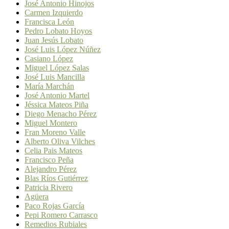
José Antonio Hinojos
Carmen Izquierdo
Francisca León
Pedro Lobato Hoyos
Juan Jesús Lobato
José Luis López Núñez
Casiano López
Miguel López Salas
José Luis Mancilla
María Marchán
José Antonio Martel
Jéssica Mateos Piña
Diego Menacho Pérez
Miguel Montero
Fran Moreno Valle
Alberto Oliva Vilches
Celia Pais Mateos
Francisco Peña
Alejandro Pérez
Blas Ríos Gutiérrez
Patricia Rivero
Agüera
Paco Rojas García
Pepi Romero Carrasco
Remedios Rubiales