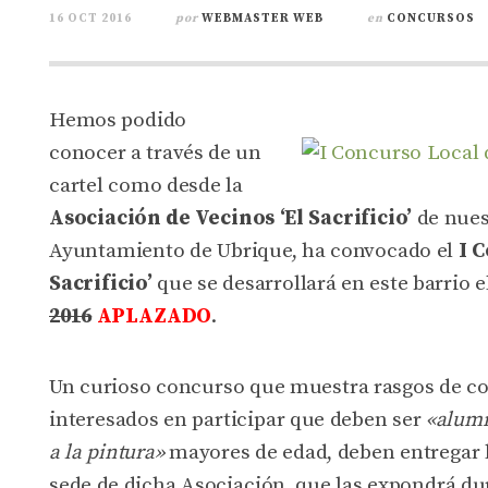
16 OCT 2016
por
WEBMASTER WEB
en
CONCURSOS
Hemos podido
conocer a través de un
cartel como desde la
Asociación de Vecinos ‘El Sacrificio’
de nues
Ayuntamiento de Ubrique, ha convocado el
I C
Sacrificio’
que se desarrollará en este barrio 
2016
APLAZADO
.
Un curioso concurso que muestra rasgos de con
interesados en participar que deben ser
«alumn
a la pintura»
mayores de edad, deben entregar la
sede de dicha Asociación, que las expondrá dura