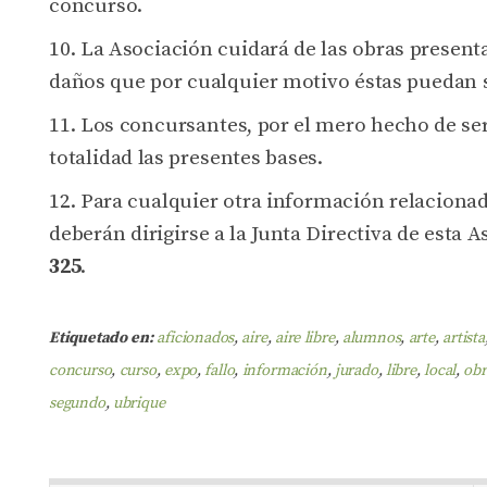
concurso.
La Asociación cuidará de las obras presenta
daños que por cualquier motivo éstas puedan s
Los concursantes, por el mero hecho de ser
totalidad las presentes bases.
Para cualquier otra información relacionad
deberán dirigirse a la Junta Directiva de esta 
325
.
Etiquetado en:
aficionados
,
aire
,
aire libre
,
alumnos
,
arte
,
artista
concurso
,
curso
,
expo
,
fallo
,
información
,
jurado
,
libre
,
local
,
obr
segundo
,
ubrique