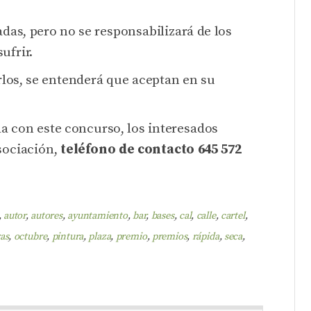
das, pero no se responsabilizará de los
ufrir.
los, se entenderá que aceptan en su
a con este concurso, los interesados
Asociación,
teléfono de contacto 645 572
,
autor
,
autores
,
ayuntamiento
,
bar
,
bases
,
cal
,
calle
,
cartel
,
as
,
octubre
,
pintura
,
plaza
,
premio
,
premios
,
rápida
,
seca
,