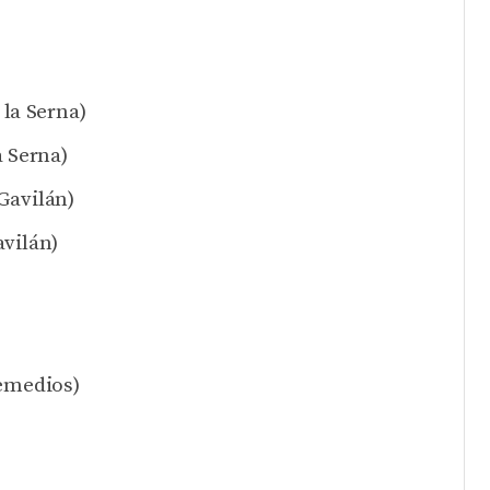
 la Serna)
a Serna)
Gavilán)
vilán)
Remedios)