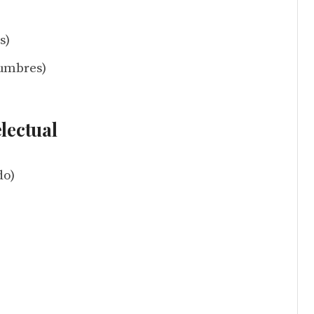
s)
umbres)
lectual
do)